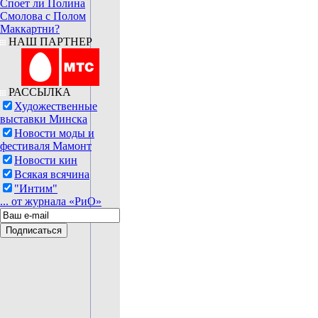
Споет ли Полина
Смолова с Полом
Маккартни?
НАШ ПАРТНЕР
РАССЫЛКА
Художественные
выставки Минска
Новости моды и
фестиваля Мамонт
Новости кин
Всякая всячина
"Интим"
... от журнала «РиО»