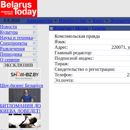
6 8 2026
Архитектура
•
Изоискусство
•
Кино
•
Литерату
Новости
Культура
›
Медиа
›
Газеты
Культура
Комсомольская правда
Наука и техника
Язык:
Спецпроекты
Адрес:
220071, 
Развлечения
Главный редактор:
Периодика
Подписной индекс:
О сервере
Тираж:
ЭКСКЛЮЗИВ
Свидетельство о регистрации:
Телефон:
2
Эл.почта:
Шоу-бизнес Беларуси
БИТЛОМАНИЯ ДО
КИЕВА ДОВЕДЕТ!