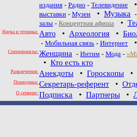
издания
-
Радио
-
Телевидение
•
Музыка
выставки
-
Музеи
•
Те
залы
-
Концертная афиша
Наука и техника:
Авто
•
Археология
•
Био
-
Мобильная связь
-
Интернет
Спецпроекты:
Женщина
-
Интим
-
Мода
-
«М
•
Кто есть кто
Развлечения:
Анекдоты
•
Гороскопы
Периодика:
Секретарь-референт
•
Отд
О сервере:
Подписка
•
Партнеры
•