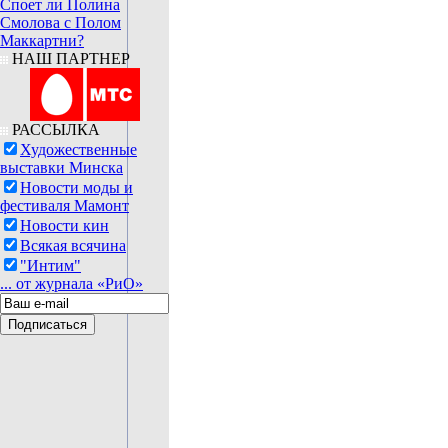
Споет ли Полина
Смолова с Полом
Маккартни?
НАШ ПАРТНЕР
РАССЫЛКА
Художественные
выставки Минска
Новости моды и
фестиваля Мамонт
Новости кин
Всякая всячина
"Интим"
... от журнала «РиО»