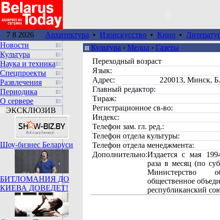
7 8 2026
Архитектура
•
Изоискусство
•
Кино
•
Литерату
Новости
Культура
›
Медиа
›
Газеты
Культура
Переходный возраст
Наука и техника
Язык:
Спецпроекты
Адрес:
220013, Минск, 
Развлечения
Главный редактор:
Периодика
Тираж:
О сервере
Регистрационное св-во:
ЭКСКЛЮЗИВ
Индекс:
Телефон зам. гл. ред.:
Телефон отдела культуры:
Шоу-бизнес Беларуси
Телефон отдела менеджмента:
Дополнительно:
Издается с мая 199
раза в месяц (по суб
Министерство о
БИТЛОМАНИЯ ДО
общественное объед
КИЕВА ДОВЕДЕТ!
республиканский со