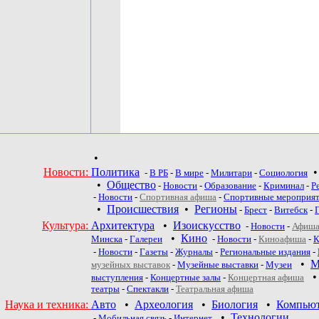
•
Новости:
Политика
-
В РБ
-
В мире
-
Милитари
-
Социология
•
Общество
-
Новости
-
Образование
-
Криминал
-
Р
-
Новости
-
Спортивная афиша
-
Спортивные мероприя
•
Происшествия
•
Регионы
-
Брест
-
Витебск
-
Культура:
Архитектура
•
Изоискусство
-
Новости
-
Афиша
•
Кино
Минска
-
Галереи
-
Новости
-
Киноафиша
-
К
-
Новости
-
Газеты
-
Журналы
-
Региональные издания
-
•
М
музейных выставок
-
Музейные выставки
-
Музеи
выступления
-
Концертные залы
-
Концертная афиша
театры
-
Спектакли
-
Театральная афиша
Наука и техника:
Авто
•
Археология
•
Биология
•
Компью
•
Технологии
-
Мобильная связь
-
Интернет