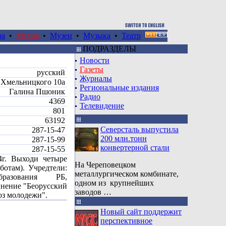
ра
•
Медиа
•
Музеи
•
Музыка
•
Театр
ПОДРАЗДЕЛЫ
Новости
Газеты
русский
Журналы
Б.Хмельницкого 10а
Региональные издания
Галина Пшоник
Радио
4369
Телевидение
801
63192
Северсталь выпустила
287-15-47
200 млн.тонн
287-15-99
конвертерной стали
287-15-55
4г. Выходи четыре
На Череповецком
ботам). Учредтели:
металлургическом комбинате,
бразования РБ,
одном из крупнейших
инение "Беорусский
заводов …
юз молодежи".
Новый сайт поддержит
перспективное