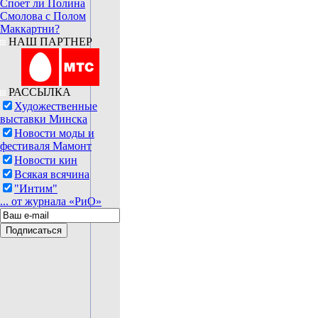
Споет ли Полина
Смолова с Полом
Маккартни?
НАШ ПАРТНЕР
РАССЫЛКА
Художественные
выставки Минска
Новости моды и
фестиваля Мамонт
Новости кин
Всякая всячина
"Интим"
... от журнала «РиО»