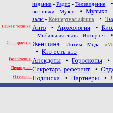
издания
-
Радио
-
Телевидение
•
Музыка
выставки
-
Музеи
•
Те
залы
-
Концертная афиша
Наука и техника:
Авто
•
Археология
•
Био
-
Мобильная связь
-
Интернет
Спецпроекты:
Женщина
-
Интим
-
Мода
-
«М
•
Кто есть кто
Развлечения:
Анекдоты
•
Гороскопы
Периодика:
Секретарь-референт
•
Отд
О сервере:
Подписка
•
Партнеры
•