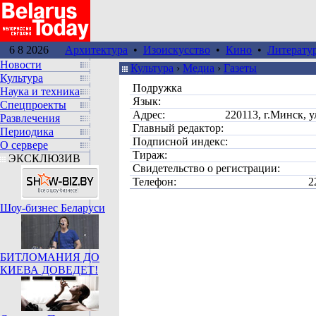
6 8 2026
Архитектура
•
Изоискусство
•
Кино
•
Литерату
Новости
Культура
›
Медиа
›
Газеты
Культура
Подружка
Наука и техника
Язык:
Спецпроекты
Адрес:
220113, г.Минск, 
Развлечения
Главный редактор:
Периодика
Подписной индекс:
О сервере
Тираж:
ЭКСКЛЮЗИВ
Свидетельство о регистрации:
Телефон:
2
Шоу-бизнес Беларуси
БИТЛОМАНИЯ ДО
КИЕВА ДОВЕДЕТ!