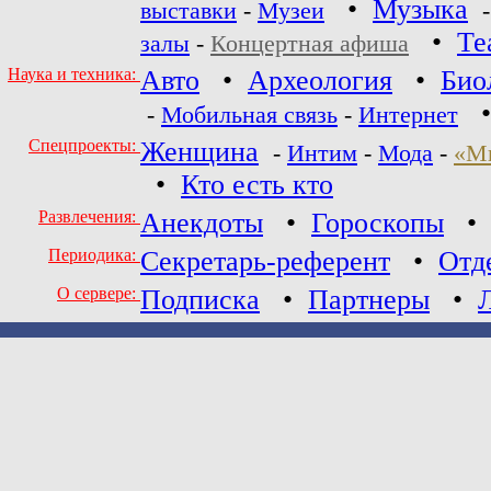
•
Музыка
выставки
-
Музеи
•
Те
залы
-
Концертная афиша
Наука и техника:
Авто
•
Археология
•
Био
-
Мобильная связь
-
Интернет
Спецпроекты:
Женщина
-
Интим
-
Мода
-
«М
•
Кто есть кто
Развлечения:
Анекдоты
•
Гороскопы
Периодика:
Секретарь-референт
•
Отд
О сервере:
Подписка
•
Партнеры
•