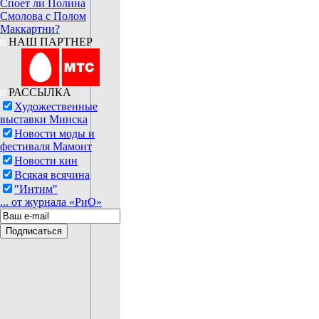
Споет ли Полина
Смолова с Полом
Маккартни?
НАШ ПАРТНЕР
РАССЫЛКА
Художественные
выставки Минска
Новости моды и
фестиваля Мамонт
Новости кин
Всякая всячина
"Интим"
... от журнала «РиО»