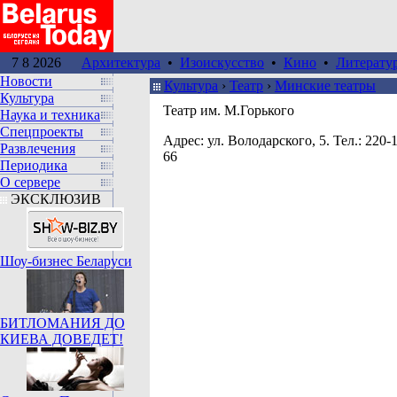
7 8 2026
Архитектура
•
Изоискусство
•
Кино
•
Литерату
Новости
Культура
›
Театр
›
Минские театры
Культура
Театр им. М.Горького
Наука и техника
Спецпроекты
Адрес: ул. Володарского, 5. Тел.: 220-1
Развлечения
66
Периодика
О сервере
ЭКСКЛЮЗИВ
Шоу-бизнес Беларуси
БИТЛОМАНИЯ ДО
КИЕВА ДОВЕДЕТ!