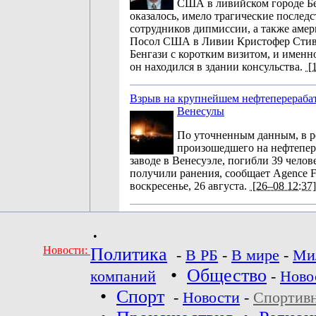
США в ливийском городе Бе
оказалось, имело трагические последс
сотрудников дипмиссии, а также амер
Посол США в Ливии Кристофер Стив
Бенгази с коротким визитом, и именн
он находился в здании консульства.
[1
Взрыв на крупнейшем нефтеперераба
Венесулы
По уточненным данным, в ре
произошедшего на нефтепе
заводе в Венесуэле, погибли 39 челове
получили ранения, сообщает Agence Fr
воскресенье, 26 августа.
[26–08 12:37]
•
Новости:
Политика
-
В РБ
-
В мире
-
Ми
•
Общество
компаний
-
Ново
•
Спорт
-
Новости
-
Спортив