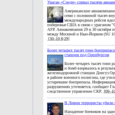
Ураган «Сэнди» сорвал тысячи авиа
Американские авиакомпани
семи с половиной тысяч вн
международных рейсов вдол
побережья США в связи с ураганом "С
AFP. Авиакомпания 29 и 30 октября о
между Москвой и Нью-Йорком (SU 100
[30–10 8:29]
Более четырех тысяч тонн боеприпасо
станции под Оренбургом
Более четырех тысяч тонн р
и бомб взорвалось в результ
железнодорожной станции Донгуз Ор
в районе военного полигона, где ути
устаревшие боеприпасы. Информация 
разрушениях уточняется, сообщает Гл
следственное управление СКР.
[09–10
В Ливии террористы убили
Нападение боевиков на здан