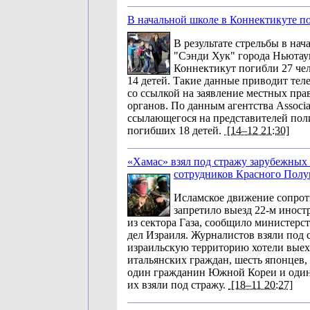
В начальной школе в Коннектикуте п
В результате стрельбы в на
"Сэнди Хук" города Ньютау
Коннектикут погибли 27 чел
14 детей. Такие данные приводит те
со ссылкой на заявление местных пр
органов. По данным агентства Associat
ссылающегося на представителей пол
погибших 18 детей.
[14–12 21:30]
«Хамас» взял под стражу зарубежных
сотрудников Красного Полу
Исламское движение сопрот
запретило выезд 22-м инос
из сектора Газа, сообщило министерс
дел Израиля. Журналистов взяли под 
израильскую территорию хотели выех
итальянских граждан, шесть японцев,
один гражданин Южной Кореи и один
их взяли под стражу.
[18–11 20:27]