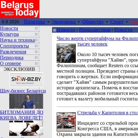
6 8 2026
Политика
•
Экономика
•
Общество
•
Спорт
•
Пр
Новости
Новости
›
Происшествия
›
Новости
Культура
Число жертв супертайфуна на Филипп
Наука и техника
тысяч человек
Спецпроекты
Развлечения
Около 10 тысяч человек поги
Периодика
супертайфуна "Хайян", про
О сервере
Филиппинам, сообщает Reuters со ссы
ЭКСКЛЮЗИВ
местной полиции. Президент страны 
говорить о жертвах. Если информация
сделает "Хайян" самым разрушитель
истории архипелага. Помочь в восст
Шоу-бизнес Беларуси
пострадавших районов готовится вес
готовит к вылету мобильный госпита
БИТЛОМАНИЯ ДО
Стрельба у Капитолия в с
КИЕВА ДОВЕДЕТ!
Инцидент со стрельбой про
Конгресса США, в американ
Охрана закрыла здания на Капитолий