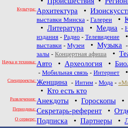
•
Происшествия
•
Регио
Культура:
Архитектура
•
Изоискусст
•
выставки Минска
-
Галереи
•
Литература
•
Медиа
-
издания
-
Радио
-
Телевидение
•
Музыка
выставки
-
Музеи
•
Те
залы
-
Концертная афиша
Наука и техника:
Авто
•
Археология
•
Био
-
Мобильная связь
-
Интернет
Спецпроекты:
Женщина
-
Интим
-
Мода
-
«М
•
Кто есть кто
Развлечения:
Анекдоты
•
Гороскопы
Периодика:
Секретарь-референт
•
Отд
О сервере:
Подписка
•
Партнеры
•