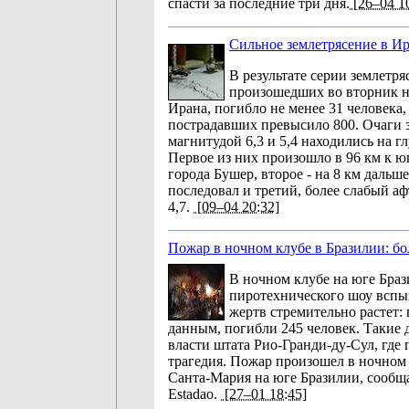
спасти за последние три дня.
[26–04 1
Сильное землетрясение в И
В результате серии землетря
произошедших во вторник н
Ирана, погибло не менее 31 человека,
пострадавших превысило 800. Очаги 
магнитудой 6,3 и 5,4 находились на г
Первое из них произошло в 96 км к ю
города Бушер, второе - на 8 км дальше
последовал и третий, более слабый а
4,7.
[09–04 20:32]
Пожар в ночном клубе в Бразилии: б
В ночном клубе на юге Браз
пиротехнического шоу вспы
жертв стремительно растет:
данным, погибли 245 человек. Такие 
власти штата Рио-Гранди-ду-Сул, где
трагедия. Пожар произошел в ночном 
Санта-Мария на юге Бразилии, сообщ
Estadao.
[27–01 18:45]