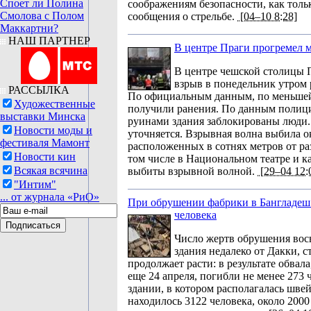
Споет ли Полина
соображениям безопасности, как толь
Смолова с Полом
сообщения о стрельбе.
[04–10 8:28]
Маккартни?
НАШ ПАРТНЕР
В центре Праги прогремел
В центре чешской столицы 
взрыв в понедельник утром 
РАССЫЛКА
По официальным данным, по меньшей
Художественные
получили ранения. По данным полици
выставки Минска
руинами здания заблокированы люди.
Новости моды и
уточняется. Взрывная волна выбила о
фестиваля Мамонт
расположенных в сотнях метров от ра
Новости кин
том числе в Национальном театре и к
Всякая всячина
выбиты взрывной волной.
[29–04 12:
"Интим"
... от журнала «РиО»
При обрушении фабрики в Бангладеш
человека
Число жертв обрушения во
здания недалеко от Дакки, 
продолжает расти: в результате обвал
еще 24 апреля, погибли не менее 273 
здании, в котором располагалась шве
находилось 3122 человека, около 2000