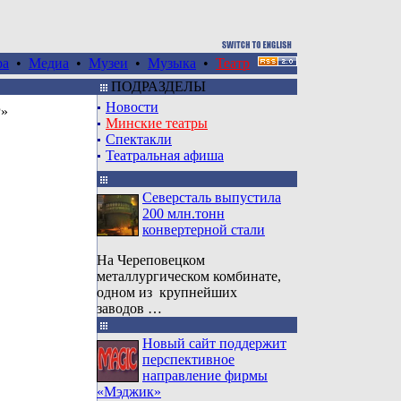
ра
•
Медиа
•
Музеи
•
Музыка
•
Театр
ПОДРАЗДЕЛЫ
Новoсти
Р»
Минские театры
Спектакли
Театральная афиша
Северсталь выпустила
200 млн.тонн
конвертерной стали
На Череповецком
металлургическом комбинате,
одном из крупнейших
заводов …
Новый сайт поддержит
перспективное
направление фирмы
«Мэджик»