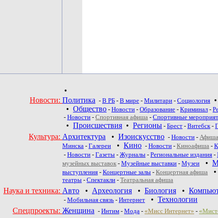
•
Новости:
Политика
-
В РБ
-
В мире
-
Милитари
-
Социология
•
Общество
-
Новости
-
Образование
-
Криминал
-
Р
-
Новости
-
Спортивная афиша
-
Спортивные мероприя
•
Происшествия
•
Регионы
-
Брест
-
Витебск
-
Культура:
Архитектура
•
Изоискусство
-
Новости
-
Афиша
•
Кино
Минска
-
Галереи
-
Новости
-
Киноафиша
-
К
-
Новости
-
Газеты
-
Журналы
-
Региональные издания
-
•
М
музейных выставок
-
Музейные выставки
-
Музеи
выступления
-
Концертные залы
-
Концертная афиша
театры
-
Спектакли
-
Театральная афиша
Наука и техника:
Авто
•
Археология
•
Биология
•
Компью
•
Технологии
-
Мобильная связь
-
Интернет
Спецпроекты:
Женщина
-
Интим
-
Мода
-
«Мисс Интернет»
-
«Мист