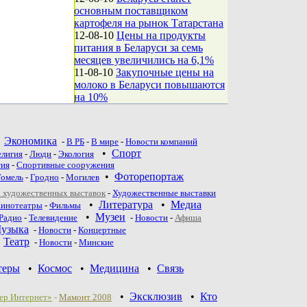
основным поставщиком
картофеля на рынок Татарстана
12-08-10
Цены на продукты
питания в Беларуси за семь
месяцев увеличились на 6,1%
11-08-10
Закупочные цены на
молоко в Беларуси повышаются
на 10%
•
Экономика
-
В РБ
-
В мире
-
Новости компаний
•
Спорт
елигия
-
Люди
-
Экология
тия
-
Спортивные сооружения
•
Фоторепортаж
Гомель
-
Гродно
-
Могилев
 художественных выставок
-
Художественные выставки
•
Литература
•
Медиа
инотеатры
-
Фильмы
•
Музеи
Радио
-
Телевидение
-
Новости
-
Афиша
узыка
-
Новости
-
Концертные
•
Театр
-
Новoсти
-
Минские
теры
•
Космос
•
Медицина
•
Связь
•
Эксклюзив
•
Кто
ер Интернет»
-
Мамонт 2008