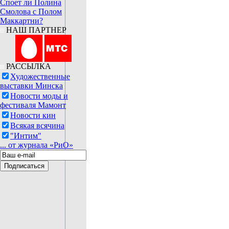
Споет ли Полина
Смолова с Полом
Маккартни?
НАШ ПАРТНЕР
РАССЫЛКА
Художественные
выставки Минска
Новости моды и
фестиваля Мамонт
Новости кин
Всякая всячина
"Интим"
... от журнала «РиО»