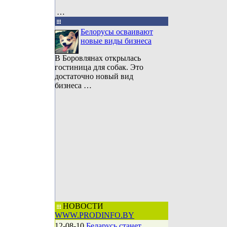
…
Белорусы осваивают
новые виды бизнеса
В Боровлянах открылась
гостиница для собак. Это
достаточно новый вид
бизнеса …
НОВОСТИ
WWW.PRODINFO.BY
12-08-10
Беларусь станет