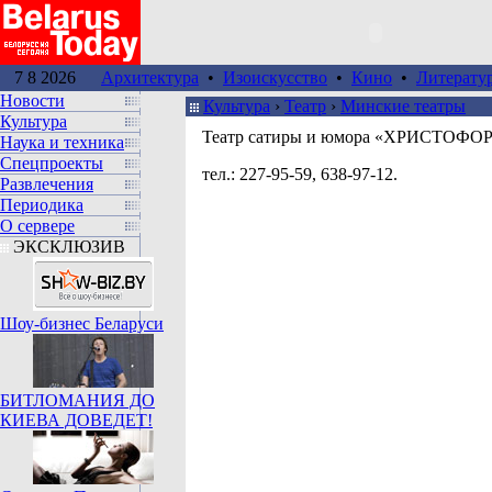
7 8 2026
Архитектура
•
Изоискусство
•
Кино
•
Литерату
Новости
Культура
›
Театр
›
Минские театры
Культура
Театр сатиры и юмора «ХРИСТОФО
Наука и техника
Спецпроекты
тел.: 227-95-59, 638-97-12.
Развлечения
Периодика
О сервере
ЭКСКЛЮЗИВ
Шоу-бизнес Беларуси
БИТЛОМАНИЯ ДО
КИЕВА ДОВЕДЕТ!