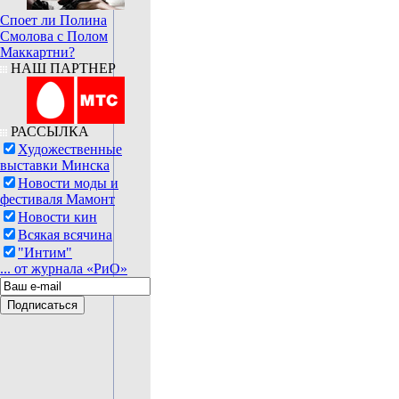
Споет ли Полина
Смолова с Полом
Маккартни?
НАШ ПАРТНЕР
РАССЫЛКА
Художественные
выставки Минска
Новости моды и
фестиваля Мамонт
Новости кин
Всякая всячина
"Интим"
... от журнала «РиО»