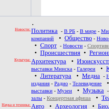
•
Новости:
Политика
-
В РБ
-
В мире
-
Ми
•
Общество
компаний
-
Ново
•
Спорт
-
Новости
-
Спортив
•
Происшествия
•
Регио
Культура:
Архитектура
•
Изоискусст
•
выставки Минска
-
Галереи
•
Литература
•
Медиа
-
издания
-
Радио
-
Телевидение
•
Музыка
выставки
-
Музеи
•
Те
залы
-
Концертная афиша
Наука и техника:
Авто
•
Археология
•
Био