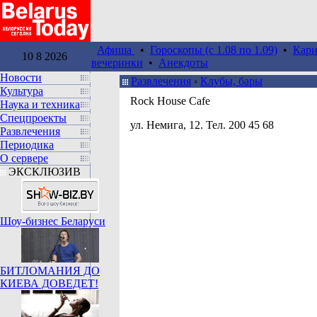
Афиша
•
Гороскопы (c 1.08 по 1.09)
•
Кари
10 8 2026
вечеринки
•
Анекдоты
Новости
Развлечения
›
Клубы, бары
Культура
Rock House Cafe
Наука и техника
Спецпроекты
ул. Немига, 12. Тел. 200 45 68
Развлечения
Периодика
О сервере
ЭКСКЛЮЗИВ
Шоу-бизнес Беларуси
БИТЛОМАНИЯ ДО
КИЕВА ДОВЕДЕТ!