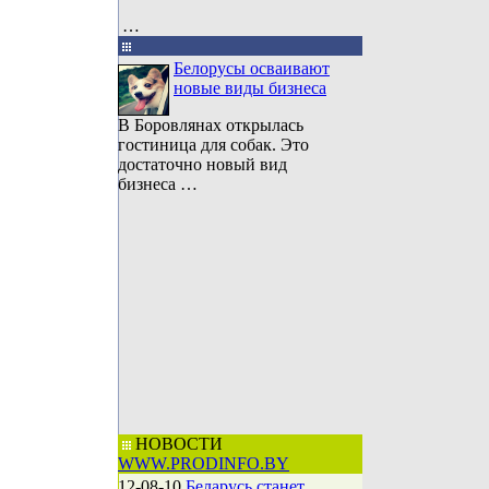
…
Белорусы осваивают
новые виды бизнеса
В Боровлянах открылась
гостиница для собак. Это
достаточно новый вид
бизнеса …
НОВОСТИ
WWW.PRODINFO.BY
12-08-10
Беларусь станет