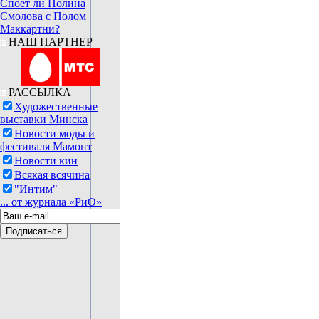
Споет ли Полина
Смолова с Полом
Маккартни?
НАШ ПАРТНЕР
РАССЫЛКА
Художественные
выставки Минска
Новости моды и
фестиваля Мамонт
Новости кин
Всякая всячина
"Интим"
... от журнала «РиО»