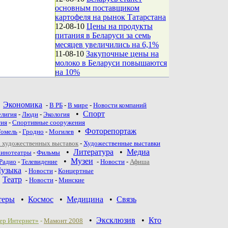
основным поставщиком
картофеля на рынок Татарстана
12-08-10
Цены на продукты
питания в Беларуси за семь
месяцев увеличились на 6,1%
11-08-10
Закупочные цены на
молоко в Беларуси повышаются
на 10%
•
Экономика
-
В РБ
-
В мире
-
Новости компаний
•
Спорт
елигия
-
Люди
-
Экология
тия
-
Спортивные сооружения
•
Фоторепортаж
Гомель
-
Гродно
-
Могилев
 художественных выставок
-
Художественные выставки
•
Литература
•
Медиа
инотеатры
-
Фильмы
•
Музеи
Радио
-
Телевидение
-
Новости
-
Афиша
узыка
-
Новости
-
Концертные
•
Театр
-
Новoсти
-
Минские
теры
•
Космос
•
Медицина
•
Связь
•
Эксклюзив
•
Кто
ер Интернет»
-
Мамонт 2008