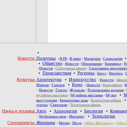
•
Новости:
Политика
-
В РБ
-
В мире
-
Милитари
-
Социология
•
Общество
-
Новости
-
Образование
-
Криминал
-
Р
-
Новости
-
Спортивная афиша
-
Спортивные мероприя
•
Происшествия
•
Регионы
-
Брест
-
Витебск
-
Культура:
Архитектура
•
Изоискусство
-
Новости
-
Афиша
•
Кино
Минска
-
Галереи
-
Новости
-
Киноафиша
-
К
-
Новости
-
Газеты
-
Журналы
-
Региональные издания
-
•
М
музейных выставок
-
Музейные выставки
-
Музеи
выступления
-
Концертные залы
-
Концертная афиша
театры
-
Спектакли
-
Театральная афиша
Наука и техника:
Авто
•
Археология
•
Биология
•
Компью
•
Технологии
-
Мобильная связь
-
Интернет
Спецпроекты:
Женщина
-
Интим
-
Мода
-
«Мисс Интернет»
-
«Мист