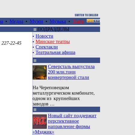
ра
•
Медиа
•
Музеи
•
Музыка
•
Театр
ПОДРАЗДЕЛЫ
Новoсти
Минские театры
 227-22-45
Спектакли
Театральная афиша
Северсталь выпустила
200 млн.тонн
конвертерной стали
На Череповецком
металлургическом комбинате,
одном из крупнейших
заводов …
Новый сайт поддержит
перспективное
направление фирмы
«Мэджик»