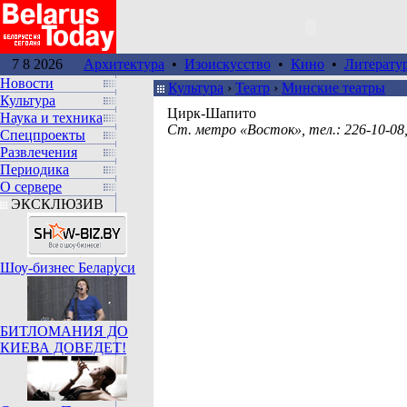
7 8 2026
Архитектура
•
Изоискусство
•
Кино
•
Литерату
Новости
Культура
›
Театр
›
Минские театры
Культура
Цирк-Шапито
Наука и техника
Ст. метро «Восток», тел.: 226-10-08,
Спецпроекты
Развлечения
Периодика
О сервере
ЭКСКЛЮЗИВ
Шоу-бизнес Беларуси
БИТЛОМАНИЯ ДО
КИЕВА ДОВЕДЕТ!