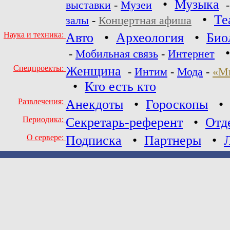
•
Музыка
выставки
-
Музеи
•
Те
залы
-
Концертная афиша
Наука и техника:
Авто
•
Археология
•
Био
-
Мобильная связь
-
Интернет
Спецпроекты:
Женщина
-
Интим
-
Мода
-
«М
•
Кто есть кто
Развлечения:
Анекдоты
•
Гороскопы
Периодика:
Секретарь-референт
•
Отд
О сервере:
Подписка
•
Партнеры
•