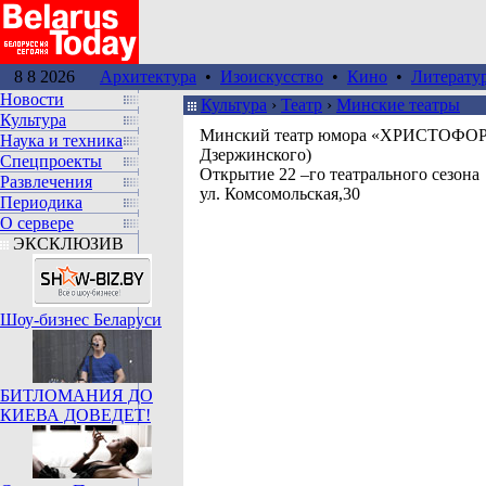
8 8 2026
Архитектура
•
Изоискусство
•
Кино
•
Литерату
Новости
Культура
›
Театр
›
Минские театры
Культура
Минский театр юмора «ХРИСТОФОР»
Наука и техника
Дзержинского)
Спецпроекты
Открытие 22 –го театрального сезона
Развлечения
ул. Комсомольская,30
Периодика
О сервере
ЭКСКЛЮЗИВ
Шоу-бизнес Беларуси
БИТЛОМАНИЯ ДО
КИЕВА ДОВЕДЕТ!