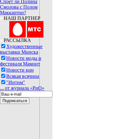
Споет ли Полина
Смолова с Полом
Маккартни?
НАШ ПАРТНЕР
РАССЫЛКА
Художественные
выставки Минска
Новости моды и
фестиваля Мамонт
Новости кин
Всякая всячина
"Интим"
... от журнала «РиО»