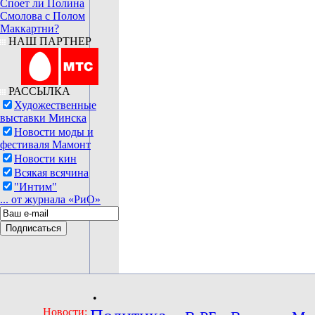
Споет ли Полина
Смолова с Полом
Маккартни?
НАШ ПАРТНЕР
РАССЫЛКА
Художественные
выставки Минска
Новости моды и
фестиваля Мамонт
Новости кин
Всякая всячина
"Интим"
... от журнала «РиО»
•
Новости: