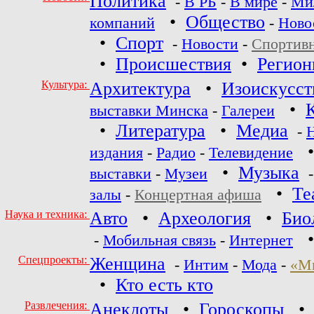
Политика
-
В РБ
-
В мире
-
Ми
•
Общество
компаний
-
Ново
•
Спорт
-
Новости
-
Спортив
•
Происшествия
•
Регио
Культура:
Архитектура
•
Изоискусст
•
выставки Минска
-
Галереи
•
Литература
•
Медиа
-
издания
-
Радио
-
Телевидение
•
Музыка
выставки
-
Музеи
•
Те
залы
-
Концертная афиша
Наука и техника:
Авто
•
Археология
•
Био
-
Мобильная связь
-
Интернет
Спецпроекты:
Женщина
-
Интим
-
Мода
-
«М
•
Кто есть кто
Развлечения:
Анекдоты
•
Гороскопы