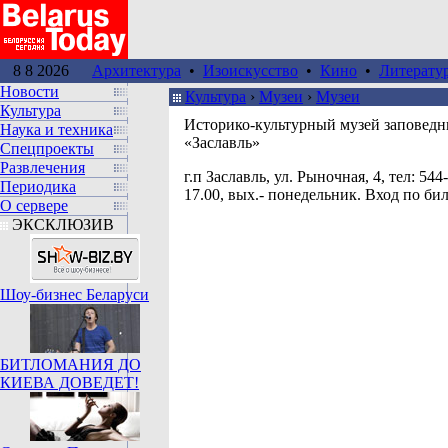
8 8 2026
Архитектура
•
Изоискусство
•
Кино
•
Литерату
Новости
Культура
›
Музеи
›
Музеи
Культура
Историко-культурный музей заповедн
Наука и техника
«Заславль»
Спецпроекты
Развлечения
г.п Заславль, ул. Рыночная, 4, тел: 544-
Периодика
17.00, вых.- понедельник. Вход по би
О сервере
ЭКСКЛЮЗИВ
Шоу-бизнес Беларуси
БИТЛОМАНИЯ ДО
КИЕВА ДОВЕДЕТ!