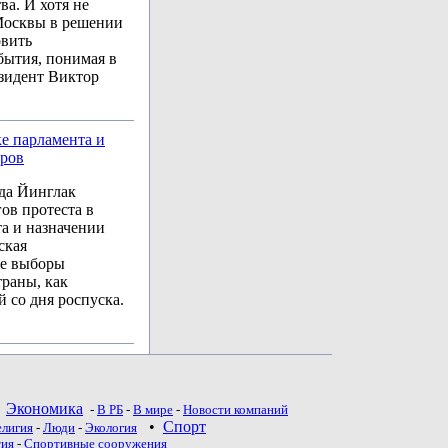
ва. И хотя не
 Москвы в решении
овить
бытия, понимая в
езидент Виктор
е парламента и
оров
нда Йинглак
ов протеста в
та и назначении
ская
ые выборы
траны, как
й со дня роспуска.
•
Экономика
-
В РБ
-
В мире
-
Новости компаний
•
Спорт
елигия
-
Люди
-
Экология
тия
-
Спортивные сооружения