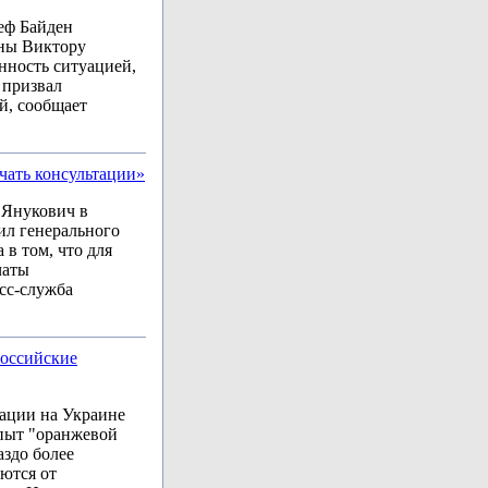
еф Байден
ины Виктору
нность ситуацией,
 призвал
й, сообщает
чать консультации»
 Янукович в
ил генерального
в том, что для
чаты
сс-служба
российские
ации на Украине
опыт "оранжевой
аздо более
ются от