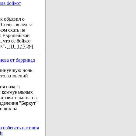
ла бойкот
к объявил о
Сочи - вслед за
ом ехать на
т Европейской
 что ее бойкот
тв".
[11–12 7:29]
иева от баррикад
 минувшую ночь
 столкновений
ия начала
ки коммунальных
 правительства на
зделения "Беркут"
ующих на
 избегать насилия
ей