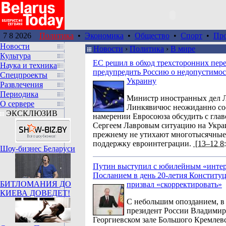
7 8 2026
Политика
•
Экономика
•
Общество
•
Спорт
•
Пр
Новости
Новости
›
Политика
›
В мире
Культура
ЕС решил в обход трехсторонних пер
Наука и техника
предупредить Россию о недопустимос
Спецпроекты
Украину
Развлечения
Периодика
Министр иностранных дел 
О сервере
Линкявичюс неожиданно со
ЭКСКЛЮЗИВ
намерении Евросоюза обсудить с гл
Сергеем Лавровым ситуацию на Украи
прежнему не утихают многотысячные
поддержку евроинтеграции.
[13–12 8:
Шоу-бизнес Беларуси
Путин выступил с юбилейным «инте
Посланием в день 20-летия Конститу
БИТЛОМАНИЯ ДО
призвал «скорректировать»
КИЕВА ДОВЕДЕТ!
С небольшим опозданием, в 
президент России Владимир
Георгиевском зале Большого Кремлевс