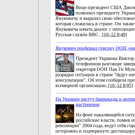
Вице-президент США Джоз
позвонил президенту Укра
Януковичу и выразил свою обеспокое
которая сложилась в стране. Он также
Януковича начать диалог с оппозицие
Русская служба BBC.
[10–12 8:49]
Янукович пообещал генсеку ООН «на
Президент Украины Виктор
телефонном разговоре завер
секретаря ООН Пан Ги Муна 
разрядки ситуации в стране "будут на
консультации". Об этом сообщила пре
всемирной организации.
[10–12 8:05]
На Украине растут баррикады и анти
настроения
На фоне накаляющейся ситу
российские власти, помня 
революции" 2004 года, ведут себя гор
осторожно и подчеркнуто дистанциру