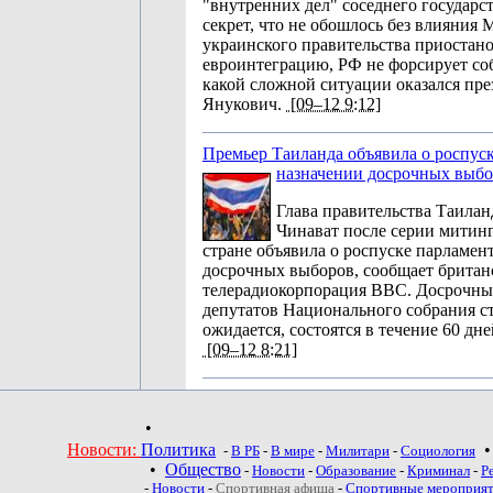
"внутренних дел" соседнего государст
секрет, что не обошлось без влияния
украинского правительства приостан
евроинтеграцию, РФ не форсирует со
какой сложной ситуации оказался пр
Янукович.
[09–12 9:12]
Премьер Таиланда объявила о роспуск
назначении досрочных выб
Глава правительства Таила
Чинават после серии митинг
стране объявила о роспуске парламен
досрочных выборов, сообщает британ
телерадиокорпорация ВВС. Досрочн
депутатов Национального собрания с
ожидается, состоятся в течение 60 дне
[09–12 8:21]
•
Новости:
Политика
-
В РБ
-
В мире
-
Милитари
-
Социология
•
Общество
-
Новости
-
Образование
-
Криминал
-
Р
-
Новости
-
Спортивная афиша
-
Спортивные мероприя