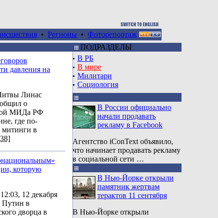
оисшествия
•
Регионы
•
Фоторепортаж
ПОДРАЗДЕЛЫ
В РБ
еговоров
В мире
ти давления на
Милитари
Социология
Литвы Линас
общил о
В России официально
авой МИДа РФ
начали продавать
не, где по-
рекламу в Facebook
 митинги в
38]
Агентство iConText объявило,
что начинает продавать рекламу
в социальной сети …
рнациональным»
ции, которую
В Нью-Йорке открыли
памятник жертвам
12:03, 12 декабря
терактов 11 сентября
 Путин в
кого дворца в
В Нью-Йорке открыли