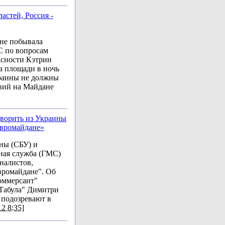
астей, Россия -
не побывала
С по вопросам
асности Кэтрин
а площади в ночь
краины не должны
вий на Майдане
ворить из Украины
Евромайдане»
ны (СБУ) и
ная служба (ГМС)
налистов,
вромайдане". Об
оммерсант"
"Табула" Димитри
 подозревают в
2 8:35]