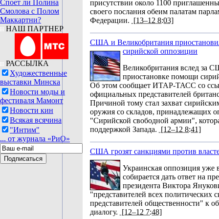
Споет ли Полина
присутствии около 1100 приглашенны
Смолова с Полом
своего послания обеим палатам парл
Маккартни?
Федерации.
[13–12 8:03]
НАШ ПАРТНЕР
США и Великобритания приостанови
сирийской оппозиции
РАССЫЛКА
Великобритания вслед за С
Художественные
приостановке помощи сири
выставки Минска
Об этом сообщает ИТАР-ТАСС со ссы
Новости моды и
официальных представителей британ
фестиваля Мамонт
Причиной тому стал захват сирийски
Новости кин
оружия со складов, принадлежащих 
Всякая всячина
"Сирийской свободной армии", котора
поддержкой Запада.
[12–12 8:41]
"Интим"
... от журнала «РиО»
США грозят санкциями против власт
Украинская оппозиция уже в
собирается дать ответ на п
президента Виктора Янукови
"представителей всех политических с
представителей общественности" к 
диалогу.
[12–12 7:48]