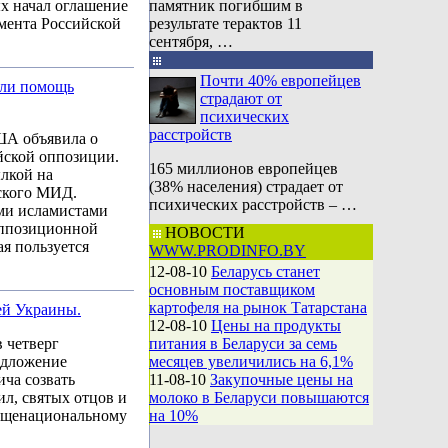
х начал оглашение
памятник погибшим в
амента Российской
результате терактов 11
сентября, …
Почти 40% европейцев
ли помощь
страдают от
психических
расстройств
ША объявила о
йской оппозиции.
165 миллионов европейцев
лкой на
(38% населения) страдает от
ского МИД.
психических расстройств – …
ми исламистами
оппозиционной
НОВОСТИ
я пользуется
WWW.PRODINFO.BY
12-08-10
Беларусь станет
основным поставщиком
картофеля на рынок Татарстана
ей Украины.
12-08-10
Цены на продукты
 четверг
питания в Беларуси за семь
редложение
месяцев увеличились на 6,1%
ча созвать
11-08-10
Закупочные цены на
ил, святых отцов и
молоко в Беларуси повышаются
общенациональному
на 10%