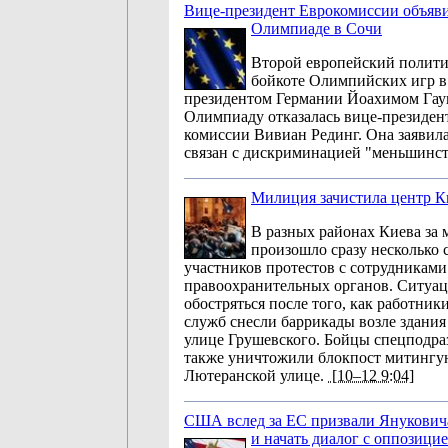
Вице-президент Еврокомиссии объяви
Олимпиаде в Сочи
Второй европейский полити
бойкоте Олимпийских игр в 
президентом Германии Йоахимом Гаук
Олимпиаду отказалась вице-президен
комиссии Вивиан Рединг. Она заявила,
связан с дискриминацией "меньшинс
Милиция зачистила центр К
В разных районах Киева за
произошло сразу несколько
участников протестов с сотрудниками
правоохранительных органов. Ситуац
обостряться после того, как работни
служб снесли баррикады возле здания
улице Грушевского. Бойцы спецподра
также уничтожили блокпост митинг
Лютеранской улице.
[10–12 9:04]
США вслед за ЕС призвали Януковича
и начать диалог с оппозици