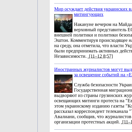
Мир осуждает действия украинских вл
митингующих
Накануне вечером на Майда
верховный представитель Е
внешней политики и политики безоп
Эштон. Комментируя происходящее н
на среду, она отметила, что власти У
были предпринимать активных дейст
Независимости.
[11–12 8:57]
Иностранных журналистов могут выд
за освещение событий на «
Служба безопасности Украи
Государственная миграцион
выдворяют из страны грузинских жур
освещающих митинги протеста на "Е
этом украинскому изданию газеты "К
рассказал корреспондент телеканала 
Авалиани, сообщив, что журналистов
организации протестных акций.
[11–1