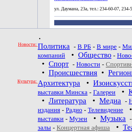
ул. Даумана, 23а, тел.: 234-60-07, 234-
•
Новости:
Политика
-
В РБ
-
В мире
-
Ми
•
Общество
компаний
-
Ново
•
Спорт
-
Новости
-
Спортив
•
Происшествия
•
Регио
Культура:
Архитектура
•
Изоискусст
•
выставки Минска
-
Галереи
•
Литература
•
Медиа
-
издания
-
Радио
-
Телевидение
•
Музыка
выставки
-
Музеи
•
Те
залы
-
Концертная афиша