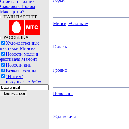
Горки
Споет ли Полина
Смолова с Полом
Маккартни?
НАШ ПАРТНЕР
Минск, «Стайки»
РАССЫЛКА
Художественные
Гомель
выставки Минска
Новости моды и
фестиваля Мамонт
Новости кин
Гродно
Всякая всячина
"Интим"
... от журнала «РиО»
Полочаны
Ждановичи