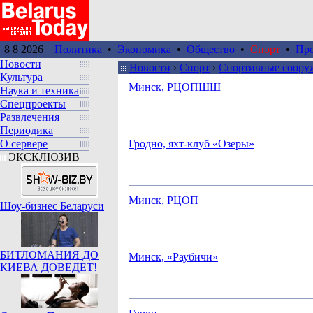
8 8 2026
Политика
•
Экономика
•
Общество
•
Спорт
•
Пр
Новости
Новости
›
Спорт
›
Спортивные соору
Культура
Минск, РЦОПШШ
Наука и техника
Спецпроекты
Развлечения
Периодика
О сервере
Гродно, яхт-клуб «Озеры»
ЭКСКЛЮЗИВ
Минск, РЦОП
Шоу-бизнес Беларуси
БИТЛОМАНИЯ ДО
Минск, «Раубичи»
КИЕВА ДОВЕДЕТ!