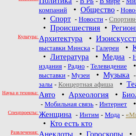
Политика
-
В РБ
-
В мире
-
Ми
•
Общество
компаний
-
Ново
•
Спорт
-
Новости
-
Спортив
•
Происшествия
•
Регио
Культура:
Архитектура
•
Изоискусст
•
выставки Минска
-
Галереи
•
Литература
•
Медиа
-
издания
-
Радио
-
Телевидение
•
Музыка
выставки
-
Музеи
•
Те
залы
-
Концертная афиша
Наука и техника:
Авто
•
Археология
•
Био
-
Мобильная связь
-
Интернет
Спецпроекты:
Женщина
-
Интим
-
Мода
-
«М
•
Кто есть кто
Развлечения:
Анекдоты
•
Гороскопы