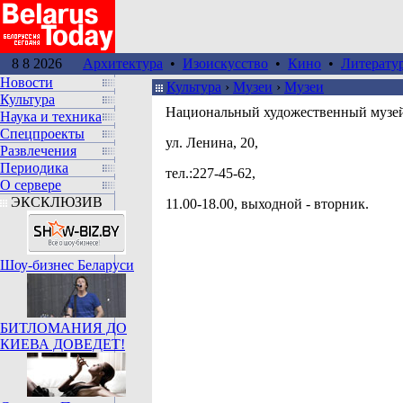
8 8 2026
Архитектура
•
Изоискусство
•
Кино
•
Литерату
Новости
Культура
›
Музеи
›
Музеи
Культура
Национальный художественный музе
Наука и техника
Спецпроекты
ул. Ленина, 20,
Развлечения
Периодика
тел.:227-45-62,
О сервере
ЭКСКЛЮЗИВ
11.00-18.00, выходной - вторник.
Шоу-бизнес Беларуси
БИТЛОМАНИЯ ДО
КИЕВА ДОВЕДЕТ!