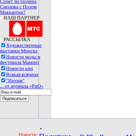
Споет ли Полина
Смолова с Полом
Маккартни?
НАШ ПАРТНЕР
РАССЫЛКА
Художественные
выставки Минска
Новости моды и
фестиваля Мамонт
Новости кин
Всякая всячина
"Интим"
... от журнала «РиО»
•
Новости: