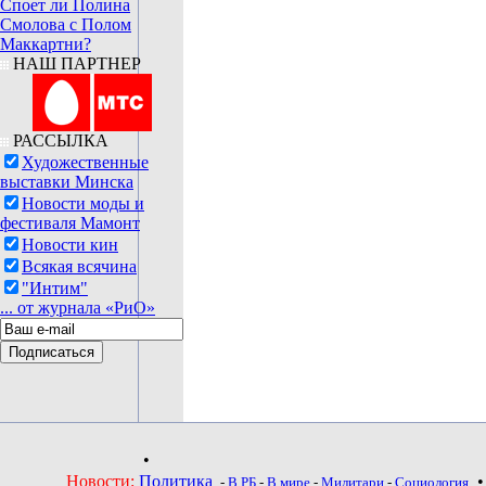
Споет ли Полина
Смолова с Полом
Маккартни?
НАШ ПАРТНЕР
РАССЫЛКА
Художественные
выставки Минска
Новости моды и
фестиваля Мамонт
Новости кин
Всякая всячина
"Интим"
... от журнала «РиО»
•
Новости:
Политика
-
В РБ
-
В мире
-
Милитари
-
Социология