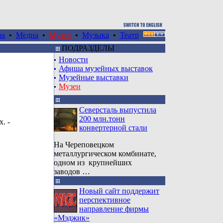
ра
•
Медиа
•
Музеи
•
Музыка
•
Театр
ПОДРАЗДЕЛЫ
Новости
Афиша музейных выставок
Музейные выставки
Музеи
Северсталь выпустила
200 млн.тонн
. -
конвертерной стали
На Череповецком
металлургическом комбинате,
одном из крупнейших
заводов …
Новый сайт поддержит
перспективное
направление фирмы
«Мэджик»