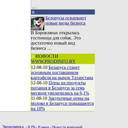
…
Белорусы осваивают
новые виды бизнеса
В Боровлянах открылась
гостиница для собак. Это
достаточно новый вид
бизнеса …
НОВОСТИ
WWW.PRODINFO.BY
12-08-10
Беларусь станет
основным поставщиком
картофеля на рынок Татарстана
12-08-10
Цены на продукты
питания в Беларуси за семь
месяцев увеличились на 6,1%
11-08-10
Закупочные цены на
молоко в Беларуси повышаются
на 10%
•
Экономика
-
В РБ
-
В мире
-
Новости компаний