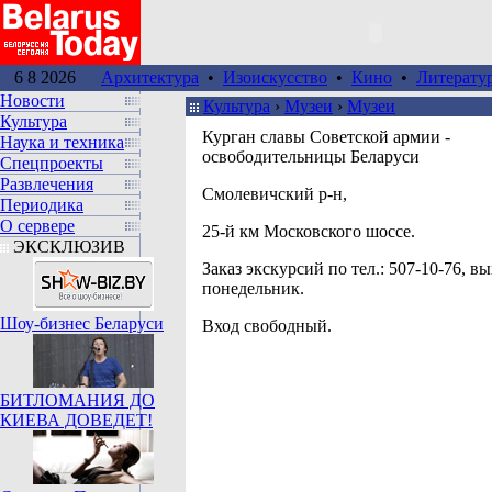
6 8 2026
Архитектура
•
Изоискусство
•
Кино
•
Литерату
Новости
Культура
›
Музеи
›
Музеи
Культура
Курган славы Советской армии -
Наука и техника
освободительницы Беларуси
Спецпроекты
Развлечения
Смолевичский р-н,
Периодика
О сервере
25-й км Московского шоссе.
ЭКСКЛЮЗИВ
Заказ экскурсий по тел.: 507-10-76, вых
понедельник.
Шоу-бизнес Беларуси
Вход свободный.
БИТЛОМАНИЯ ДО
КИЕВА ДОВЕДЕТ!