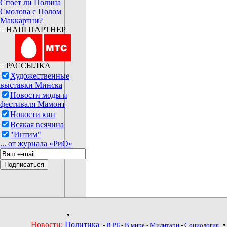
Споет ли Полина
Смолова с Полом
Маккартни?
НАШ ПАРТНЕР
РАССЫЛКА
Художественные
выставки Минска
Новости моды и
фестиваля Мамонт
Новости кин
Всякая всячина
"Интим"
... от журнала «РиО»
•
Новости:
Политика
-
В РБ
-
В мире
-
Милитари
-
Социология