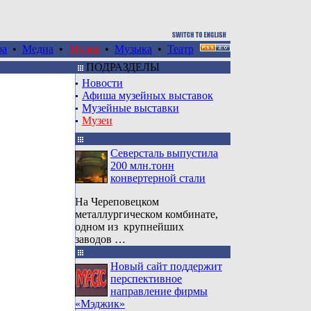
ра
•
Медиа
•
Музеи
•
Музыка
•
Театр
ПОДРАЗДЕЛЫ
Новости
Афиша музейных выставок
Музейные выставки
Музеи
Северсталь выпустила
200 млн.тонн
конвертерной стали
На Череповецком
металлургическом комбинате,
одном из крупнейших
заводов …
Новый сайт поддержит
перспективное
направление фирмы
«Мэджик»