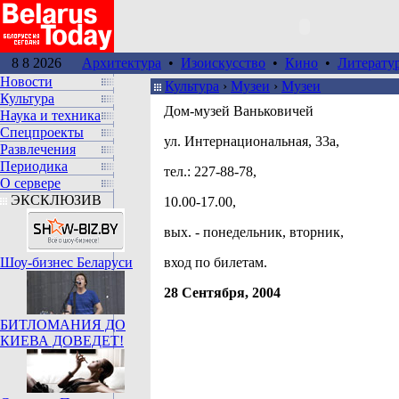
8 8 2026
Архитектура
•
Изоискусство
•
Кино
•
Литерату
Новости
Культура
›
Музеи
›
Музеи
Культура
Дом-музей Ваньковичей
Наука и техника
Спецпроекты
ул. Интернациональная, 33а,
Развлечения
Периодика
тел.: 227-88-78,
О сервере
ЭКСКЛЮЗИВ
10.00-17.00,
вых. - понедельник, вторник,
Шоу-бизнес Беларуси
вход по билетам.
28 Сентября, 2004
БИТЛОМАНИЯ ДО
КИЕВА ДОВЕДЕТ!