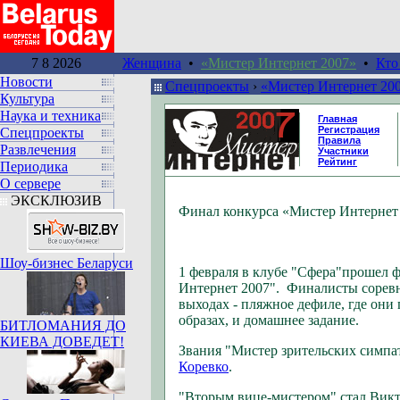
7 8 2026
Женщина
•
«Мистер Интернет 2007»
•
Кто
Новости
Спецпроекты
›
«Мистер Интернет 20
Культура
Наука и техника
Главная
Регистрация
Спецпроекты
Правила
Развлечения
Участники
Рейтинг
Периодика
О сервере
ЭКСКЛЮЗИВ
Финал конкурса «Мистер Интернет
Шоу-бизнес Беларуси
1 февраля в клубе "Сфера"прошел 
Интернет 2007". Финалисты соревн
выходах - пляжное дефиле, где они
образах, и домашнее задание.
БИТЛОМАНИЯ ДО
КИЕВА ДОВЕДЕТ!
Звания "Мистер зрительских симпа
Коревко
.
"Вторым вице-мистером" стал Викт