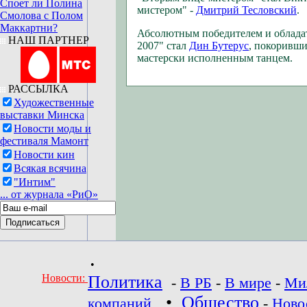
Споет ли Полина
мистером" -
Дмитрий Тесловский
.
Смолова с Полом
Маккартни?
Абсолютным победителем и обладат
НАШ ПАРТНЕР
2007" стал
Дин Бутерус
, покоривш
мастерски исполненным танцем.
РАССЫЛКА
Художественные
выставки Минска
Новости моды и
фестиваля Мамонт
Новости кин
Всякая всячина
"Интим"
... от журнала «РиО»
•
Новости:
Политика
-
В РБ
-
В мире
-
Ми
•
Общество
компаний
-
Ново