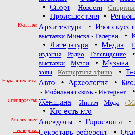
•
Спорт
-
Новости
-
Спортив
•
Происшествия
•
Регио
Культура:
Архитектура
•
Изоискусст
•
выставки Минска
-
Галереи
•
Литература
•
Медиа
-
издания
-
Радио
-
Телевидение
•
Музыка
выставки
-
Музеи
•
Те
залы
-
Концертная афиша
Наука и техника:
Авто
•
Археология
•
Био
-
Мобильная связь
-
Интернет
Спецпроекты:
Женщина
-
Интим
-
Мода
-
«М
•
Кто есть кто
Развлечения:
Анекдоты
•
Гороскопы
Периодика:
Секретарь-референт
•
Отд