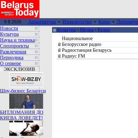
9 8 2026
Архитектура
•
Изоискусство
•
Кино
•
Литерату
Новости
Культура
›
Медиа
›
Радио
Культура
Национальное
Наука и техника
Белорусское радио
Спецпроекты
Радиостанция Беларусь
Развлечения
Радиус FM
Периодика
О сервере
ЭКСКЛЮЗИВ
Шоу-бизнес Беларуси
БИТЛОМАНИЯ ДО
КИЕВА ДОВЕДЕТ!