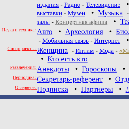
издания
-
Радио
-
Телевидение
•
Музыка
выставки
-
Музеи
•
Те
залы
-
Концертная афиша
Наука и техника:
Авто
•
Археология
•
Био
-
Мобильная связь
-
Интернет
Спецпроекты:
Женщина
-
Интим
-
Мода
-
«М
•
Кто есть кто
Развлечения:
Анекдоты
•
Гороскопы
Периодика:
Секретарь-референт
•
Отд
О сервере:
Подписка
•
Партнеры
•