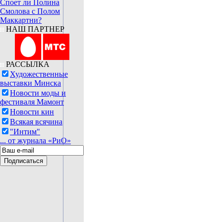
Споет ли Полина
Смолова с Полом
Маккартни?
НАШ ПАРТНЕР
РАССЫЛКА
Художественные
выставки Минска
Новости моды и
фестиваля Мамонт
Новости кин
Всякая всячина
"Интим"
... от журнала «РиО»