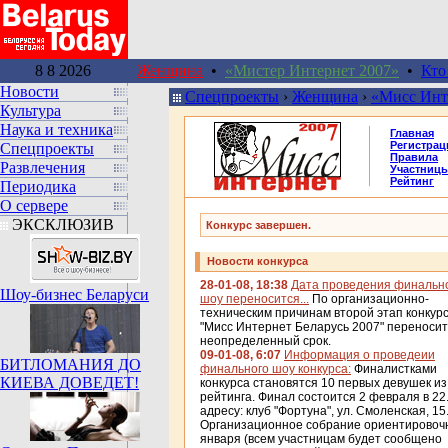
8 8 2026
Женщина
•
«Мистер Интернет 2007»
•
Кто
Новости
Спецпроекты
›
Женщина
›
«Мисс Инт
Культура
Наука и техника
Главная
Регистрац
Спецпроекты
Правила
Развлечения
Участниц
Рейтинг
Периодика
О сервере
ЭКСКЛЮЗИВ
Конкурс завершен.
Новости конкурса
28-01-08, 18:38
Дата проведения финальн
Шоу-бизнес Беларуси
шоу переносится...
По организационно-
техническим причинам второй этап конкур
"Мисс Интернет Беларусь 2007" переносит
неопределенный срок.
09-01-08, 6:07
Информация о проведеии
БИТЛОМАНИЯ ДО
финального шоу конкурса:
Финалистками
КИЕВА ДОВЕДЕТ!
конкурса становятся 10 первых девушек из
рейтинга. Финал состоится 2 февраля в 22
адресу: клуб "Фортуна", ул. Смоленская, 15
Организационное собрание ориентировоч
января (всем участницам будет сообщено