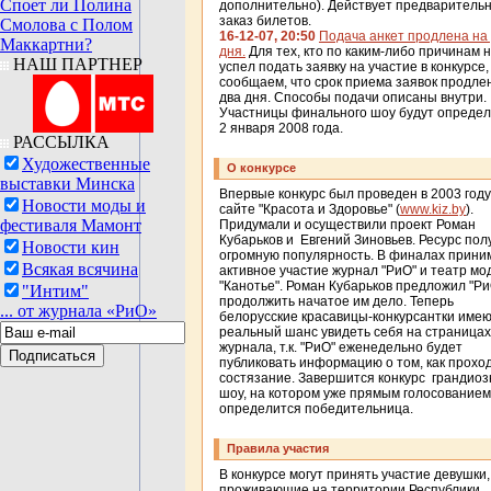
Споет ли Полина
дополнительно). Действует предваритель
заказ билетов.
Смолова с Полом
16-12-07, 20:50
Подача анкет продлена на
Маккартни?
дня.
Для тех, кто по каким-либо причинам 
НАШ ПАРТНЕР
успел подать заявку на участие в конкурсе,
сообщаем, что срок приема заявок продле
два дня. Способы подачи описаны внутри.
Участницы финального шоу будут определ
2 января 2008 года.
РАССЫЛКА
Художественные
О конкурсе
выставки Минска
Впервые конкурс был проведен в 2003 году
Новости моды и
сайте "Красота и Здоровье" (
www.kiz.by
).
фестиваля Мамонт
Придумали и осуществили проект Роман
Кубарьков и Евгений Зиновьев. Ресурс пол
Новости кин
огромную популярность. В финалах прини
Всякая всячина
активное участие журнал "РиО" и театр мо
"Канотье". Роман Кубарьков предложил "Ри
"Интим"
продолжить начатое им дело. Теперь
... от журнала «РиО»
белорусские красавицы-конкурсантки име
реальный шанс увидеть себя на страницах
журнала, т.к. "РиО" еженедельно будет
публиковать информацию о том, как прохо
состязание. Завершится конкурс грандио
шоу, на котором уже прямым голосованием
определится победительница.
Правила участия
В конкурсе могут принять участие девушки,
проживающие на территории Республики