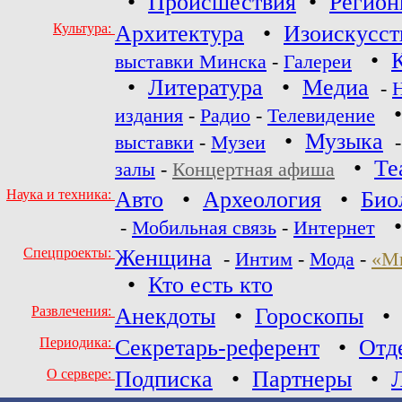
•
Происшествия
•
Регио
Культура:
Архитектура
•
Изоискусст
•
выставки Минска
-
Галереи
•
Литература
•
Медиа
-
издания
-
Радио
-
Телевидение
•
Музыка
выставки
-
Музеи
•
Те
залы
-
Концертная афиша
Наука и техника:
Авто
•
Археология
•
Био
-
Мобильная связь
-
Интернет
Спецпроекты:
Женщина
-
Интим
-
Мода
-
«М
•
Кто есть кто
Развлечения:
Анекдоты
•
Гороскопы
Периодика:
Секретарь-референт
•
Отд
О сервере:
Подписка
•
Партнеры
•