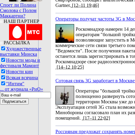
Споет ли Полина
Gartner.
[12–11 19:46]
Смолова с Полом
Маккартни?
Операторы получат частоты 3G в Мос
НАШ ПАРТНЕР
Роскомнадзор намерен 14 де
операторам "большой тройк
позволяющие запустить в М
РАССЫЛКА
коммерческие сети связи третьего по
Художественные
"Ведомости". После получения пакет
выставки Минска
останется лишь зарегистрировать в то
Новости моды и
Роскомнадзоре свое радиоэлектронное
фестиваля Мамонт
[14–12 10:25]
Новости кин
Всякая всячина
Сотовая связь 3G заработает в Москв
"Интим"
... от журнала «РиО»
Операторы "большой тройк
полноценно развернуть сото
территории Москвы уже до к
Эксплуатация сетей 3G стала возможна
Минобороны согласовало план их раз
помещений.
[17–11 22:02]
Россиянам предложат сохранять номе