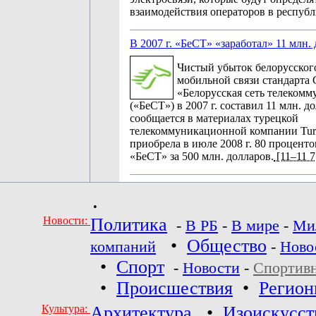
взаимодействия операторов в республ
В 2007 г. «БеСТ» «заработал» 11 млн.
Чистый убыток белорусског
мобильной связи стандарт
«Белорусская сеть телеком
(«БеСТ») в 2007 г. составил 11 млн. д
сообщается в материалах турецкой
телекоммуникационной компании Turkc
приобрела в июле 2008 г. 80 процент
«БеСТ» за 500 млн. долларов.
[11–11 7
•
Новости:
Политика
-
В РБ
-
В мире
-
Ми
•
Общество
компаний
-
Ново
•
Спорт
-
Новости
-
Спортив
•
Происшествия
•
Регио
Культура:
Архитектура
•
Изоискусст