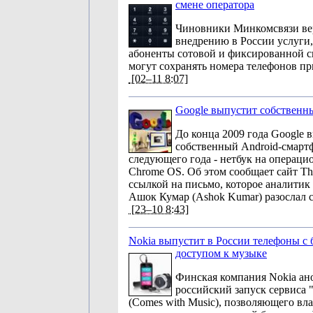
смене оператора
Чиновники Минкомсвязи вер
внедрению в России услуги,
абоненты сотовой и фиксированной с
могут сохранять номера телефонов пр
[02–11 8:07]
Google выпустит собственн
До конца 2009 года Google 
собственный Android-смартф
следующего года - нетбук на операци
Chrome OS. Об этом сообщает сайт The
ссылкой на письмо, которое аналитик N
Ашок Кумар (Ashok Kumar) разослал 
[23–10 8:43]
Nokia выпустит в России телефоны с
доступом к музыке
Финская компания Nokia ан
российский запуск сервиса 
(Comes with Music), позволяющего вл