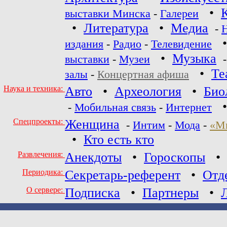
•
выставки Минска
-
Галереи
•
Литература
•
Медиа
-
издания
-
Радио
-
Телевидение
•
Музыка
выставки
-
Музеи
•
Те
залы
-
Концертная афиша
Наука и техника:
Авто
•
Археология
•
Био
-
Мобильная связь
-
Интернет
Спецпроекты:
Женщина
-
Интим
-
Мода
-
«М
•
Кто есть кто
Развлечения:
Анекдоты
•
Гороскопы
Периодика:
Секретарь-референт
•
Отд
О сервере:
Подписка
•
Партнеры
•