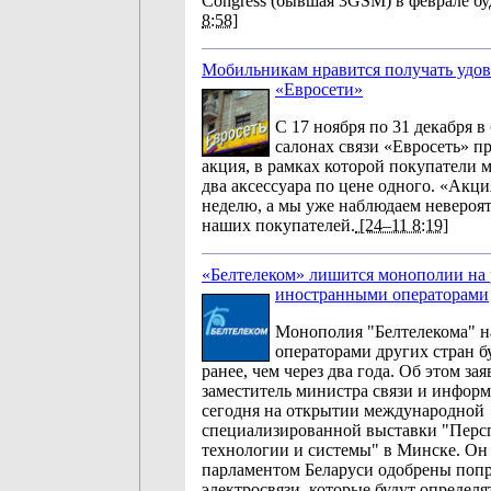
Congress (бывшая 3GSM) в феврале бу
8:58]
Мобильникам нравится получать удов
«Евросети»
С 17 ноября по 31 декабря в
салонах связи «Евросеть» п
акция, в рамках которой покупатели 
два аксессуара по цене одного. «Акци
неделю, а мы уже наблюдаем невероят
наших покупателей.
[24–11 8:19]
«Белтелеком» лишится монополии на 
иностранными операторами
Монополия "Белтелекома" н
операторами других стран б
ранее, чем через два года. Об этом за
заместитель министра связи и инфор
сегодня на открытии международной
специализированной выставки "Перс
технологии и системы" в Минске. Он 
парламентом Беларуси одобрены попр
электросвязи, которые будут определя