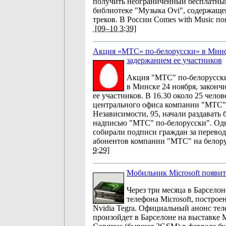
получить неограниченный бесплатны
библиотеке "Музыка Ovi", содержащ
треков. В России Comes with Music по
[09–10 3:39]
Акция «МТС» по-белорусски« в Минс
задержанием ее участников
Акция "МТС" по-белорусски
в Минске 24 ноября, законч
ее участников. В 16.30 около 25 челов
центрального офиса компании "МТС"
Независимости, 95, начали раздавать
надписью "МТС" по-белорусски". Од
собирали подписи граждан за перево
абонентов компании "МТС" на белору
9:29]
Мобильник Microsoft появит
Через три месяца в Барселон
телефона Microsoft, постро
Nvidia Tegra. Официальный анонс тел
произойдет в Барселоне на выставке M