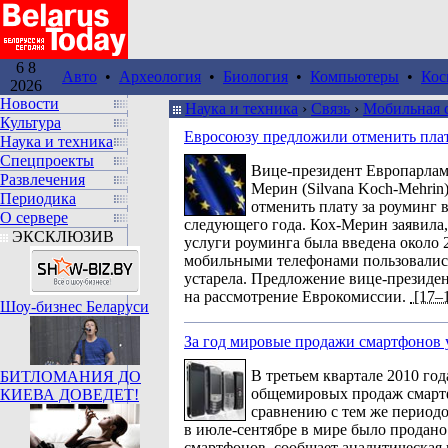
6 8
Авто
•
Археология
•
Биология
•
Компьютеры
•
Кос
2026
Новости
Наука и техника
›
Связь
›
Мобильная 
Культура
Евросоюзу предложили отменить плат
Наука и техника
Спецпроекты
Вице-президент Европарлам
Развлечения
Мерин (Silvana Koch-Mehrin
Периодика
отменить плату за роуминг 
О сервере
следующего года. Кох-Мерин заявила, 
ЭКСКЛЮЗИВ
услуги роуминга была введена около 2
мобильными телефонами пользовалис
устарела. Предложение вице-президе
на рассмотрение Еврокомиссии.
[17–1
Шоу-бизнес Беларуси
За год мировые продажи смартфонов 
В третьем квартале 2010 год
БИТЛОМАНИЯ ДО
общемировых продаж смарт
КИЕВА ДОВЕДЕТ!
сравнению с тем же периодо
в июле-сентябре в мире было продано
смартфонов, сообщает аналитическая