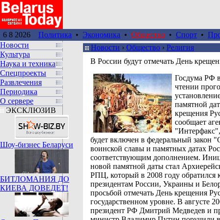
6 8 2026
Политика
•
Экономика
•
Общество
•
Спорт
•
Пр
Новости
Новости
›
Общество
›
Религия
Культура
В России будут отмечать День крещен
Наука и техника
Спецпроекты
Госдума РФ 
Развлечения
чтении прого
Периодика
установлени
О сервере
памятной дат
ЭКСКЛЮЗИВ
крещения Рус
сообщает аге
"Интерфакс",
будет включен в федеральный закон "
Шоу-бизнес Беларуси
воинской славы и памятных датах Ро
соответствующим дополнением. Ини
новой памятной даты стал Архиерейс
РПЦ, который в 2008 году обратился 
БИТЛОМАНИЯ ДО
президентам России, Украины и Бело
КИЕВА ДОВЕДЕТ!
просьбой отмечать День крещения Ру
государственном уровне. В августе 20
президент РФ Дмитрий Медведев и п
министр Владимир Путин поручили в