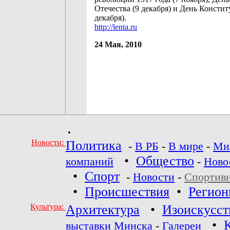
Отечества (9 декабря) и День Констит
декабря).
http://lenta.ru
24 Мая, 2010
•
Новости:
Политика
-
В РБ
-
В мире
-
Ми
•
Общество
компаний
-
Ново
•
Спорт
-
Новости
-
Спортив
•
Происшествия
•
Регио
Культура:
Архитектура
•
Изоискусст
•
выставки Минска
-
Галереи