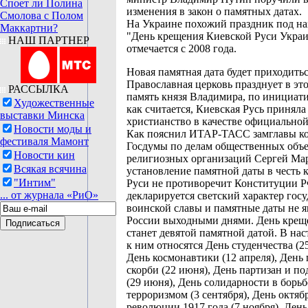
Споет ли Полина
изменения в закон о памятных датах.
Смолова с Полом
На Украине похожий праздник под н
Маккартни?
"День крещения Киевской Руси Укра
НАШ ПАРТНЕР
отмечается с 2008 года.
Новая памятная дата будет приходитьс
Православная церковь празднует в это
РАССЫЛКА
память князя Владимира, по инициати
Художественные
как считается, Киевская Русь приняла
выставки Минска
христианство в качестве официальной
Новости моды и
Как пояснил ИТАР-ТАСС замглавы к
фестиваля Мамонт
Госдумы по делам общественных объ
Новости кин
религиозных организаций Сергей Мар
Всякая всячина
установление памятной даты в честь 
"Интим"
Руси не противоречит Конституции Р
... от журнала «РиО»
декларируется светский характер госу
воинской славы и памятные даты не я
России выходными днями. День крещ
станет девятой памятной датой. В на
к ним относятся День студенчества (25
День космонавтики (12 апреля), День
скорби (22 июня), День партизан и п
(29 июня), День солидарности в борьб
терроризмом (3 сентября), День октяб
революции 1917 года (7 ноября), День