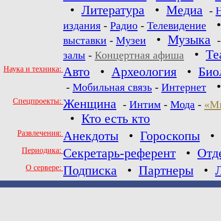
•
Литература
•
Медиа
-
издания
-
Радио
-
Телевидение
•
Музыка
выставки
-
Музеи
•
Те
залы
-
Концертная афиша
Наука и техника:
Авто
•
Археология
•
Био
-
Мобильная связь
-
Интернет
Спецпроекты:
Женщина
-
Интим
-
Мода
-
«М
•
Кто есть кто
Развлечения:
Анекдоты
•
Гороскопы
Периодика:
Секретарь-референт
•
Отд
О сервере:
Подписка
•
Партнеры
•