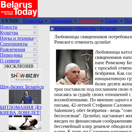
6 8 2026
Политика
•
Экономика
•
Общество
•
Спорт
•
Пр
Новости
Новости
›
Общество
›
Религия
Культура
Любовницы священников потребовал
Наука и техника
Римского отменить целибат
Спецпроекты
Развлечения
Любовницы катол
Периодика
священников нап
О сервере
папе Римскому Б
ЭКСКЛЮЗИВ
с просьбой отмени
безбрачия. Как со
инициативную гр
более десяти жен
Шоу-бизнес Беларуси
трое поставили под посланием свою 
опасаясь за судьбу своих отношений с
возлюбленными. По мнению одного и
письма, 42-летней Стефании Саломоне 
БИТЛОМАНИЯ ДО
Salomone), обет безбрачия - вещь "со
КИЕВА ДОВЕДЕТ!
бесполезная". Целибат, настаивает ж
введен по финансовым соображениям
бессемейный клир дешевле обходился
казне. К тому же Саломоне напомнила