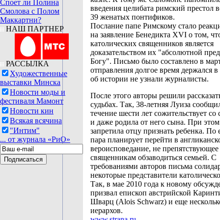
Споет ли Полина
введения целибата римский престол в
Смолова с Полом
39 женатых понтификов.
Маккартни?
Послание папе Римскому стало реак
НАШ ПАРТНЕР
на заявление Бенедикта XVI о том, чт
католических священников является
доказательством их "абсолютной пре
Богу". Письмо было составлено в март
РАССЫЛКА
отправления долгое время держался в 
Художественные
об истории не узнали журналисты.
выставки Минска
Новости моды и
После этого авторы решили рассказат
фестиваля Мамонт
судьбах. Так, 38-летняя Луиза сообщил
Новости кин
течение шести лет сожительствует со
Всякая всячина
и даже родила от него сына. При этом
"Интим"
запретила отцу признать ребенка. По 
... от журнала «РиО»
пара планирует перейти в англиканск
вероисповедание, не препятствующее
священникам обзаводиться семьей. С
требованиями авторов письма солида
некоторые представители католическо
Так, в мае 2010 года к новому обсуж
призвал епископ австрийской Каринт
Шварц (Alois Schwarz) и еще несколь
иерархов.
www.strana.ru