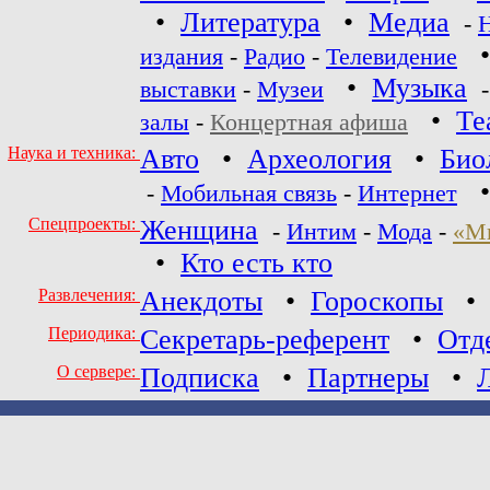
•
Литература
•
Медиа
-
издания
-
Радио
-
Телевидение
•
Музыка
выставки
-
Музеи
•
Те
залы
-
Концертная афиша
Наука и техника:
Авто
•
Археология
•
Био
-
Мобильная связь
-
Интернет
Спецпроекты:
Женщина
-
Интим
-
Мода
-
«М
•
Кто есть кто
Развлечения:
Анекдоты
•
Гороскопы
Периодика:
Секретарь-референт
•
Отд
О сервере:
Подписка
•
Партнеры
•