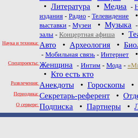
•
Литература
•
Медиа
-
издания
-
Радио
-
Телевидение
•
Музыка
выставки
-
Музеи
•
Те
залы
-
Концертная афиша
Наука и техника:
Авто
•
Археология
•
Био
-
Мобильная связь
-
Интернет
Спецпроекты:
Женщина
-
Интим
-
Мода
-
«М
•
Кто есть кто
Развлечения:
Анекдоты
•
Гороскопы
Периодика:
Секретарь-референт
•
Отд
О сервере:
Подписка
•
Партнеры
•