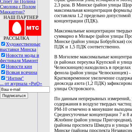
Споет ли Полина
2,3 раза. В Минске (район улицы Щор
Смолова с Полом
максимальная концентрация формаль
Маккартни?
составляла 1,2 предельно допустимой
НАШ ПАРТНЕР
концентрации (ПДК).
Максимальные концентрации твердых
суммарно в Мозыре (район улицы Про
РАССЫЛКА
Минске (район улицы Бобруйская) сос
Художественные
ПДК и 1,5 ПДК соответственно.
выставки Минска
Новости моды и
В Могилеве максимальные концентра
фестиваля Мамонт
(в районах переулка Крупской и улиц
Новости кин
Челюскинцев) находились в пределах 
Всякая всячина
фенола (район улицы Челюскинцев) - 
Кратковременное увеличение содерж
"Интим"
диоксида азота (1,2 ПДК) зафиксиров
... от журнала «РиО»
улицы Островского.
По данным непрерывных измерений, 
содержания в воздухе твердых части
РМ-10 отмечено в минувшие выходны
Среднесуточные концентрации 7 и 8 а
Жлобине (район улицы Пригородная)
(районы проспекта Шмидта и улицы М
Минске (районы проспекта Независим