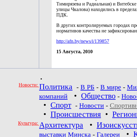
Тимирязева и Радиальная) и Витебске
улицы Чкалова) находились в пределах
ПДК.
В других контролируемых городах п
нормативов качества не зафиксирован
http://afn.by/news/i/139857
15 Августа, 2010
•
Новости:
Политика
-
В РБ
-
В мире
-
Ми
•
Общество
компаний
-
Ново
•
Спорт
-
Новости
-
Спортив
•
Происшествия
•
Регио
Культура:
Архитектура
•
Изоискусст
•
выставки Минска
-
Галереи