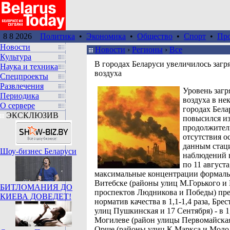
8 8 2026
Политика
•
Экономика
•
Общество
•
Спорт
•
Пр
Новости
Новости
›
Регионы
›
Все
Культура
В городах Беларуси увеличилось загр
Наука и техника
воздуха
Спецпроекты
Развлечения
Уровень загр
Периодика
воздуха в не
О сервере
городах Бела
ЭКСКЛЮЗИВ
повысился из
продолжител
отсутствия о
данным стац
Шоу-бизнес Беларуси
наблюдений в
по 11 августа
максимальные концентрации формаль
Витебске (районы улиц М.Горького и
БИТЛОМАНИЯ ДО
проспектов Людникова и Победы) пр
КИЕВА ДОВЕДЕТ!
норматив качества в 1,1-1,4 раза, Бре
улиц Пушкинская и 17 Сентября) - в 1,
Могилеве (район улицы Первомайская) 
Орше (районы улиц К.Маркса и Молоде