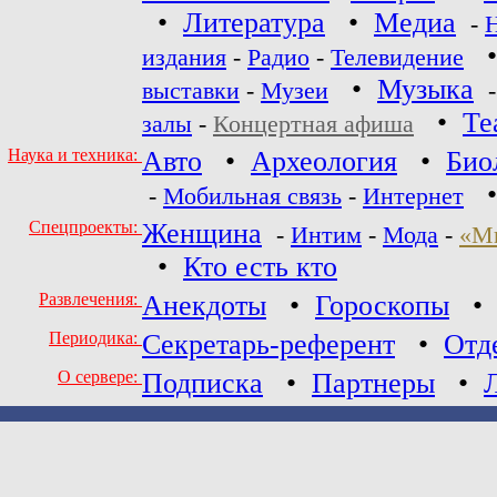
•
Литература
•
Медиа
-
издания
-
Радио
-
Телевидение
•
Музыка
выставки
-
Музеи
•
Те
залы
-
Концертная афиша
Наука и техника:
Авто
•
Археология
•
Био
-
Мобильная связь
-
Интернет
Спецпроекты:
Женщина
-
Интим
-
Мода
-
«М
•
Кто есть кто
Развлечения:
Анекдоты
•
Гороскопы
Периодика:
Секретарь-референт
•
Отд
О сервере:
Подписка
•
Партнеры
•