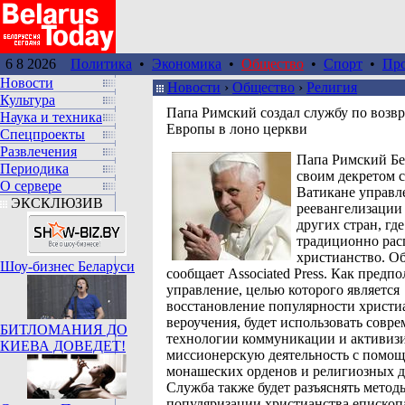
6 8 2026
Политика
•
Экономика
•
Общество
•
Спорт
•
Пр
Новости
Новости
›
Общество
›
Религия
Культура
Папа Римский создал службу по воз
Наука и техника
Европы в лоно церкви
Спецпроекты
Развлечения
Папа Римский Б
Периодика
своим декретом с
О сервере
Ватикане управл
ЭКСКЛЮЗИВ
реевангелизации
других стран, где
традиционно рас
христианство. О
Шоу-бизнес Беларуси
сообщает Associated Press. Как предпо
управление, целью которого является
восстановление популярности христи
вероучения, будет использовать совр
БИТЛОМАНИЯ ДО
технологии коммуникации и активиз
КИЕВА ДОВЕДЕТ!
миссионерскую деятельность с помо
монашеских орденов и религиозных 
Служба также будет разъяснять метод
популяризации христианства епископ