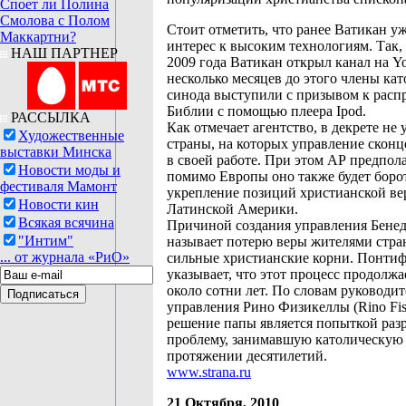
Споет ли Полина
Смолова с Полом
Cтоит отметить, что ранее Ватикан у
Маккартни?
интерес к высоким технологиям. Так, 
НАШ ПАРТНЕР
2009 года Ватикан открыл канал на You
несколько месяцев до этого члены ка
синода выступили с призывом к рас
Библии с помощью плеера Ipod.
РАССЫЛКА
Как отмечает агентство, в декрете не
Художественные
страны, на которых управление сконц
выставки Минска
в своей работе. При этом АР предпола
Новости моды и
помимо Европы оно также будет борот
фестиваля Мамонт
укрепление позиций христианской ве
Новости кин
Латинской Америки.
Всякая всячина
Причиной создания управления Бене
"Интим"
называет потерю веры жителями стр
... от журнала «РиО»
сильные христианские корни. Понти
указывает, что этот процесс продолжа
около сотни лет. По словам руководит
управления Рино Физикеллы (Rino Fisi
решение папы является попыткой раз
проблему, занимавшую католическую 
протяжении десятилетий.
www.strana.ru
21 Октября, 2010