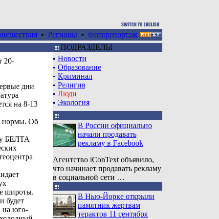
оисшествия
•
Регионы
•
Фоторепортаж
ПОДРАЗДЕЛЫ
Новости
 20-
Образование
Криминал
Религия
первые дни
Люди
ратура
Экология
тся на 8-13
 нормы. Об
В России официально
начали продавать
ту БЕЛТА
рекламу в Facebook
еских
теоцентра
Агентство iConText объявило,
что начинает продавать рекламу
кидает
в социальной сети …
ух
е широты.
В Нью-Йорке открыли
и будет
памятник жертвам
 на юго-
терактов 11 сентября
е холодный