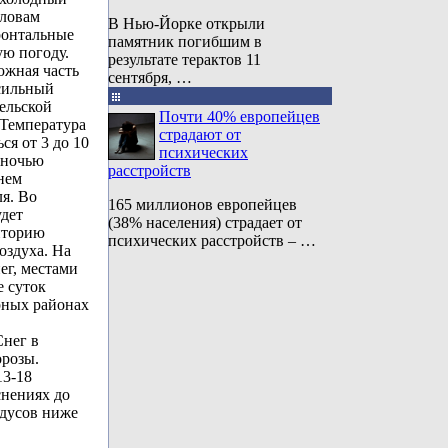
словам
В Нью-Йорке открыли
ронтальные
памятник погибшим в
ую погоду.
результате терактов 11
южная часть
сентября, …
 сильный
ельской
Почти 40% европейцев
 Температура
страдают от
ся от 3 до 10
психических
 ночью
расстройств
днем
ля. Во
165 миллионов европейцев
удет
(38% населения) страдает от
иторию
психических расстройств – …
оздуха. На
ег, местами
е суток
ерных районах
Снег в
орозы.
13-18
снениях до
адусов ниже