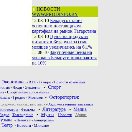
НОВОСТИ
WWW.PRODINFO.BY
12-08-10
Беларусь станет
основным поставщиком
картофеля на рынок Татарстана
12-08-10
Цены на продукты
питания в Беларуси за семь
месяцев увеличились на 6,1%
11-08-10
Закупочные цены на
молоко в Беларуси повышаются
на 10%
•
Экономика
-
В РБ
-
В мире
-
Новости компаний
•
Спорт
елигия
-
Люди
-
Экология
тия
-
Спортивные сооружения
•
Фоторепортаж
Гомель
-
Гродно
-
Могилев
 художественных выставок
-
Художественные выставки
•
Литература
•
Медиа
инотеатры
-
Фильмы
•
Музеи
Радио
-
Телевидение
-
Новости
-
Афиша
узыка
-
Новости
-
Концертные
•
Театр
-
Новoсти
-
Минские