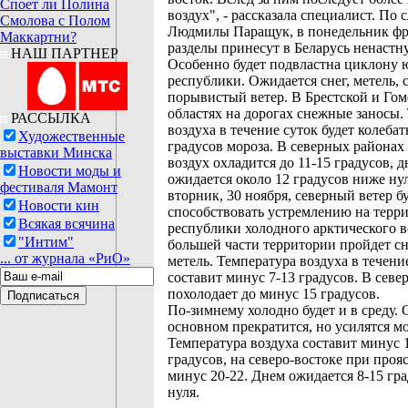
Споет ли Полина
воздух", - рассказала специалист. По 
Смолова с Полом
Людмилы Паращук, в понедельник ф
Маккартни?
разделы принесут в Беларусь ненастн
НАШ ПАРТНЕР
Особенно будет подвластна циклону 
республики. Ожидается снег, метель,
порывистый ветер. В Брестской и Гом
областях на дорогах снежные заносы.
РАССЫЛКА
воздуха в течение суток будет колебать
Художественные
градусов мороза. В северных районах
выставки Минска
воздух охладится до 11-15 градусов, 
Новости моды и
ожидается около 12 градусов ниже ну
фестиваля Мамонт
вторник, 30 ноября, северный ветер б
Новости кин
способствовать устремлению на терр
Всякая всячина
республики холодного арктического в
"Интим"
большей части территории пройдет сн
... от журнала «РиО»
метель. Температура воздуха в течени
составит минус 7-13 градусов. В сев
похолодает до минус 15 градусов.
По-зимнему холодно будет и в среду. 
основном прекратится, но усилятся м
Температура воздуха составит минус 
градусов, на северо-востоке при проя
минус 20-22. Днем ожидается 8-15 гр
нуля.