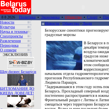
8 8 2026
Политика
•
Экономика
•
Общество
•
Спорт
•
Пр
Новости
Новости
›
Общество
›
Люди
Культура
Белорусские синоптики прогнозируют
Наука и техника
градусные морозы
Спецпроекты
Развлечения
В Беларуси в 
Периодика
декабря темпе
О сервере
воздуха ожидае
ЭКСКЛЮЗИВ
градусов ниже
климатической
этом сообщила
корреспонден
Шоу-бизнес Беларуси
начальник отдела гидрометеорологич
прогнозов Республиканского гидроме
Людмила Паращук.
"Задержавшаяся в этом году осень по
БИТЛОМАНИЯ ДО
Беларусь. Прохладный северный возд
КИЕВА ДОВЕДЕТ!
постепенно распространяется в южны
Фронтальный раздел с Литвы и Латви
смещаться через территорию Беларуси
восток. Вслед за ним последует боле