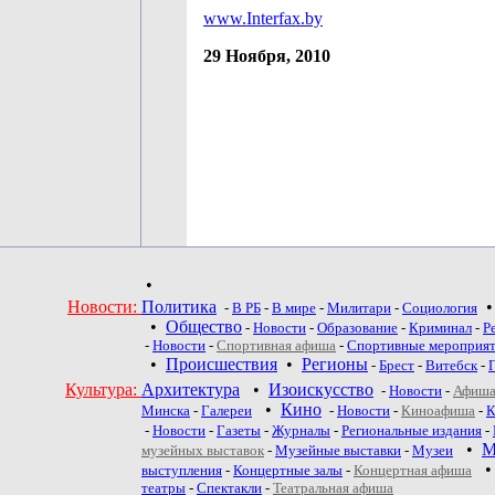
www.Interfax.by
29 Ноября, 2010
•
Новости:
Политика
-
В РБ
-
В мире
-
Милитари
-
Социология
•
Общество
-
Новости
-
Образование
-
Криминал
-
Р
-
Новости
-
Спортивная афиша
-
Спортивные мероприя
•
Происшествия
•
Регионы
-
Брест
-
Витебск
-
Культура:
Архитектура
•
Изоискусство
-
Новости
-
Афиша
•
Кино
Минска
-
Галереи
-
Новости
-
Киноафиша
-
К
-
Новости
-
Газеты
-
Журналы
-
Региональные издания
-
•
М
музейных выставок
-
Музейные выставки
-
Музеи
выступления
-
Концертные залы
-
Концертная афиша
театры
-
Спектакли
-
Театральная афиша