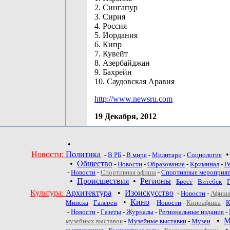
2. Сингапур
3. Сирия
4. Россия
5. Иордания
6. Кипр
7. Кувейт
8. Азербайджан
9. Бахрейн
10. Саудовская Аравия
http://www.newsru.com
19 Декабря, 2012
•
Новости:
Политика
-
В РБ
-
В мире
-
Милитари
-
Социология
•
Общество
-
Новости
-
Образование
-
Криминал
-
Р
-
Новости
-
Спортивная афиша
-
Спортивные мероприя
•
Происшествия
•
Регионы
-
Брест
-
Витебск
-
Культура:
Архитектура
•
Изоискусство
-
Новости
-
Афиша
•
Кино
Минска
-
Галереи
-
Новости
-
Киноафиша
-
К
-
Новости
-
Газеты
-
Журналы
-
Региональные издания
-
•
М
музейных выставок
-
Музейные выставки
-
Музеи