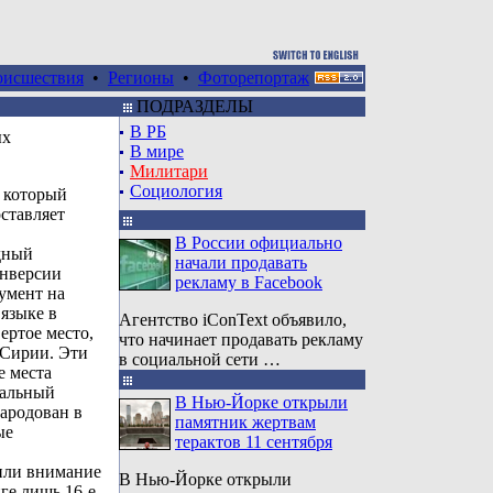
оисшествия
•
Регионы
•
Фоторепортаж
ПОДРАЗДЕЛЫ
В РБ
ых
В мире
Милитари
Социология
, который
ставляет
В России официально
дный
начали продавать
онверсии
рекламу в Facebook
умент на
языке в
Агентство iConText объявило,
вертое место,
что начинает продавать рекламу
 Сирии. Эти
в социальной сети …
е места
бальный
В Нью-Йорке открыли
ародован в
памятник жертвам
ые
терактов 11 сентября
тили внимание
В Нью-Йорке открыли
нге лишь 16-е