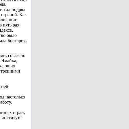
ода.
ый год подряд
страной. Как
убликации
о пять раз
ндексе,
тво было
ала Болгария,
ми, согласно
, Ямайка,
ыкающих
нутренними
тией
ры настолько
аботу,
анных стран,
 института