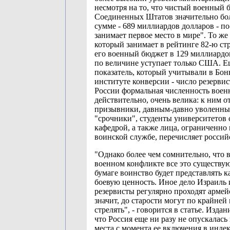
несмотря на то, что чистый военный 
Соединенных Штатов значительно бо
сумме - 689 миллиардов долларов - п
занимает первое место в мире". То же 
который занимает в рейтинге 82-ю стр
его военный бюджет в 129 миллиардо
по величине уступает только США. Е
показатель, который учитывали в Бо
институте конверсии - число резервис
России формальная численность воен
действительно, очень велика: к ним о
призывники, давным-давно уволенные
"срочники", студенты университетов 
кафедрой, а также лица, ограниченно
воинской службе, перечисляет российс
"Однако более чем сомнительно, что 
военном конфликте все это существу
бумаге воинство будет представлять к
боевую ценность. Иное дело Израиль 
резервисты регулярно проходят армей
значит, до старости могут по крайней
стрелять", - говорится в статье. Издан
что Россия еще ни разу не опускалась
места с момента ее включения в индек