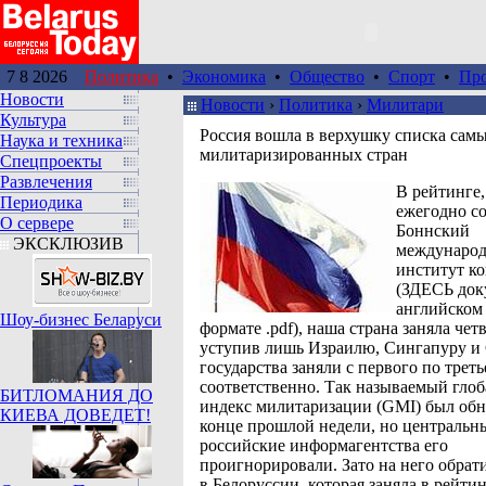
7 8 2026
Политика
•
Экономика
•
Общество
•
Спорт
•
Пр
Новости
Новости
›
Политика
›
Милитари
Культура
Россия вошла в верхушку списка сам
Наука и техника
милитаризированных стран
Спецпроекты
Развлечения
В рейтинге
Периодика
ежегодно со
О сервере
Боннский
ЭКСКЛЮЗИВ
междунаро
институт к
(ЗДЕСЬ док
английском 
Шоу-бизнес Беларуси
формате .pdf), наша страна заняла чет
уступив лишь Израилю, Сингапуру и
государства заняли с первого по треть
соответственно. Так называемый гло
БИТЛОМАНИЯ ДО
индекс милитаризации (GMI) был обн
КИЕВА ДОВЕДЕТ!
конце прошлой недели, но центральн
российские информагентства его
проигнорировали. Зато на него обра
в Белоруссии, которая заняла в рейти