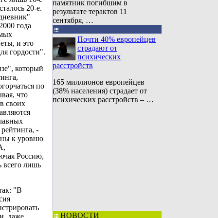
памятник погибшим в
сталось 20-е.
результате терактов 11
едневник"
сентября, …
2000 года
амых
Почти 40% европейцев
еты, и это
страдают от
ля гордости".
психических
расстройств
зе", который
инга,
165 миллионов европейцев
огорчаться по
(38% населения) страдает от
ывая, что
психических расстройств – …
в своих
тавляются
главных
рейтинга, -
аны к уровню
А,
ючая Россию,
ь всего лишь
так: "В
сия
нстрировать
НОВОСТИ
и, даже