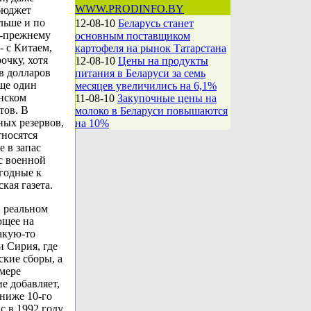
WWW.PRODINFO.BY
бюджет
льше и по
12-08-10
Беларусь станет
о-прежнему
основным поставщиком
- с Китаем,
картофеля на рынок Татарстана
очку, хотя
12-08-10
Цены на продукты
в долларов
питания в Беларуси за семь
ще один
месяцев увеличились на 6,1%
ннском
11-08-10
Закупочные цены на
тов. В
молоко в Беларуси повышаются
ных резервов,
на 10%
тносятся
 в запас
с военной
 годные к
кая газета.
в реальном
ющее на
акую-то
и Сирия, где
ские сборы, а
 мере
ие добавляет,
 ниже 10-го
с в 1992 году.