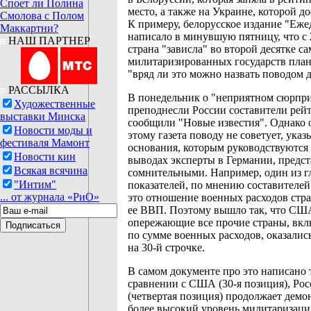
Споет ли Полина
место, а также на Украине, которой до
Смолова с Полом
К примеру, белорусское издание "Еж
Маккартни?
написало в минувшую пятницу, что с 
НАШ ПАРТНЕР
страна "зависла" во второй десятке с
милитаризированных государств план
"вряд ли это можно назвать поводом д
РАССЫЛКА
В понедельник о "неприятном сюрпри
Художественные
преподнесли России составители рейт
выставки Минска
сообщили "Новые известия". Однако 
Новости моды и
этому газета поводу не советует, указ
фестиваля Мамонт
основания, которым руководствуются 
Новости кин
выводах эксперты в Германии, предс
Всякая всячина
сомнительными. Например, один из 
"Интим"
показателей, по мнению составителей 
... от журнала «РиО»
это отношение военных расходов стр
ее ВВП. Поэтому вышло так, что СШ
опережающие все прочие страны, вкл
по сумме военных расходов, оказалис
на 30-й строчке.
В самом документе про это написано 
сравнении с США (30-я позиция), Рос
(четвертая позиция) продолжает демо
более высокий уровень милитаризаци