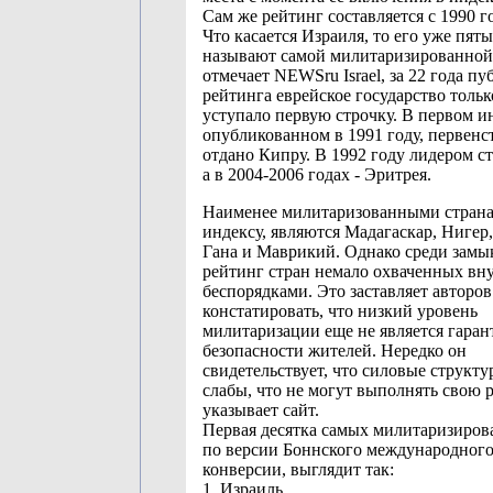
Сам же рейтинг составляется с 1990 г
Что касается Израиля, то его уже пят
называют самой милитаризированной 
отмечает NEWSru Israel, за 22 года п
рейтинга еврейское государство тольк
уступало первую строчку. В первом и
опубликованном в 1991 году, первенс
отдано Кипру. В 1992 году лидером ст
а в 2004-2006 годах - Эритрея.
Наименее милитаризованными страна
индексу, являются Мадагаскар, Нигер
Гана и Маврикий. Однако среди зам
рейтинг стран немало охваченных в
беспорядками. Это заставляет авторов
констатировать, что низкий уровень
милитаризации еще не является гаран
безопасности жителей. Нередко он
свидетельствует, что силовые структу
слабы, что не могут выполнять свою р
указывает сайт.
Первая десятка самых милитаризиров
по версии Боннского международного
конверсии, выглядит так:
1. Израиль