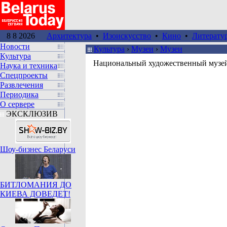
8 8 2026
Архитектура
•
Изоискусство
•
Кино
•
Литерату
Новости
Культура
›
Музеи
›
Музеи
Культура
Национальный художественный музей
Наука и техника
Спецпроекты
Развлечения
Периодика
О сервере
ЭКСКЛЮЗИВ
Шоу-бизнес Беларуси
БИТЛОМАНИЯ ДО
КИЕВА ДОВЕДЕТ!