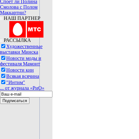
Споет ли Полина
Смолова с Полом
Маккартни?
НАШ ПАРТНЕР
РАССЫЛКА
Художественные
выставки Минска
Новости моды и
фестиваля Мамонт
Новости кин
Всякая всячина
"Интим"
... от журнала «РиО»