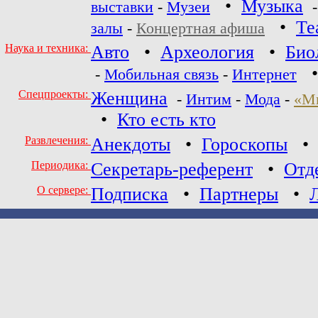
•
Музыка
выставки
-
Музеи
•
Те
залы
-
Концертная афиша
Наука и техника:
Авто
•
Археология
•
Био
-
Мобильная связь
-
Интернет
Спецпроекты:
Женщина
-
Интим
-
Мода
-
«М
•
Кто есть кто
Развлечения:
Анекдоты
•
Гороскопы
Периодика:
Секретарь-референт
•
Отд
О сервере:
Подписка
•
Партнеры
•