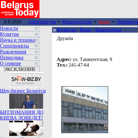
8 8 2026
Архитектура
•
Изоискусство
•
Кино
•
Литерату
Новости
Культура
›
Кино
›
Кинотеатры
Культура
Дружба
Наука и техника
Спецпроекты
Развлечения
Периодика
Адрес:
ул. Ташкентская, 9
О сервере
Тел.:
241-47-64
ЭКСКЛЮЗИВ
Шоу-бизнес Беларуси
БИТЛОМАНИЯ ДО
КИЕВА ДОВЕДЕТ!