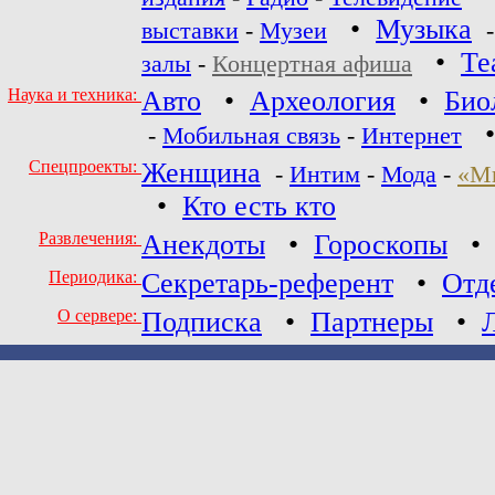
•
Музыка
выставки
-
Музеи
•
Те
залы
-
Концертная афиша
Наука и техника:
Авто
•
Археология
•
Био
-
Мобильная связь
-
Интернет
Спецпроекты:
Женщина
-
Интим
-
Мода
-
«М
•
Кто есть кто
Развлечения:
Анекдоты
•
Гороскопы
Периодика:
Секретарь-референт
•
Отд
О сервере:
Подписка
•
Партнеры
•