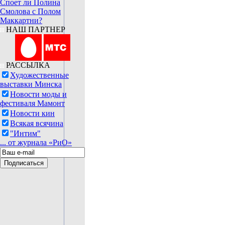
Споет ли Полина
Смолова с Полом
Маккартни?
НАШ ПАРТНЕР
РАССЫЛКА
Художественные
выставки Минска
Новости моды и
фестиваля Мамонт
Новости кин
Всякая всячина
"Интим"
... от журнала «РиО»