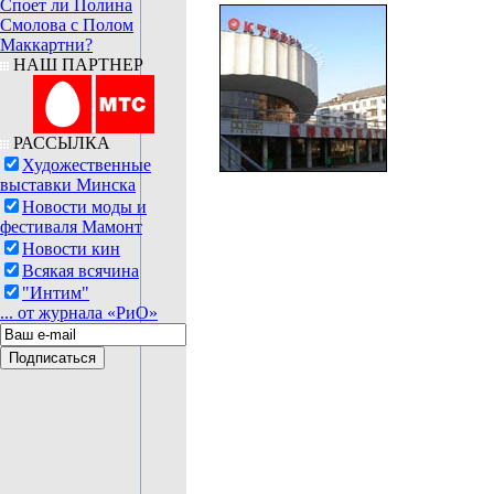
Споет ли Полина
Смолова с Полом
Маккартни?
НАШ ПАРТНЕР
РАССЫЛКА
Художественные
выставки Минска
Новости моды и
фестиваля Мамонт
Новости кин
Всякая всячина
"Интим"
... от журнала «РиО»