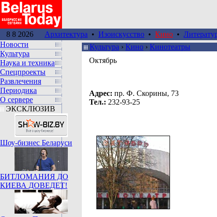
8 8 2026
Архитектура
•
Изоискусство
•
Кино
•
Литерату
Новости
Культура
›
Кино
›
Кинотеатры
Культура
Октябрь
Наука и техника
Спецпроекты
Развлечения
Периодика
Адрес:
пр. Ф. Скорины, 73
О сервере
Тел.:
232-93-25
ЭКСКЛЮЗИВ
Шоу-бизнес Беларуси
БИТЛОМАНИЯ ДО
КИЕВА ДОВЕДЕТ!