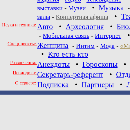
•
Музыка
выставки
-
Музеи
•
Те
залы
-
Концертная афиша
Наука и техника:
Авто
•
Археология
•
Био
-
Мобильная связь
-
Интернет
Спецпроекты:
Женщина
-
Интим
-
Мода
-
«М
•
Кто есть кто
Развлечения:
Анекдоты
•
Гороскопы
Периодика:
Секретарь-референт
•
Отд
О сервере:
Подписка
•
Партнеры
•