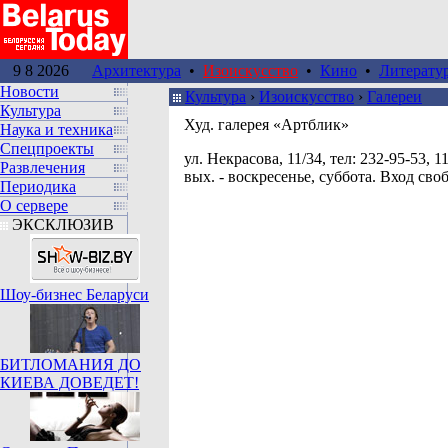
9 8 2026
Архитектура
•
Изоискусство
•
Кино
•
Литерату
Новости
Культура
›
Изоискусство
›
Галереи
Культура
Худ. галерея «Артблик»
Наука и техника
Спецпроекты
ул. Некрасова, 11/34, тел: 232-95-53, 11
Развлечения
вых. - воскресенье, суббота. Вход св
Периодика
О сервере
ЭКСКЛЮЗИВ
Шоу-бизнес Беларуси
БИТЛОМАНИЯ ДО
КИЕВА ДОВЕДЕТ!