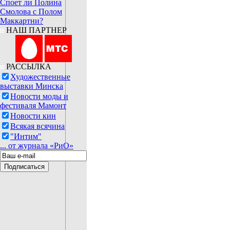
Споет ли Полина
Смолова с Полом
Маккартни?
НАШ ПАРТНЕР
РАССЫЛКА
Художественные
выставки Минска
Новости моды и
фестиваля Мамонт
Новости кин
Всякая всячина
"Интим"
... от журнала «РиО»