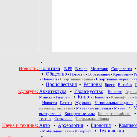
•
Новости:
Политика
-
В РБ
-
В мире
-
Милитари
-
Социология
•
Общество
-
Новости
-
Образование
-
Криминал
-
Р
-
Новости
-
Спортивная афиша
-
Спортивные мероприя
•
Происшествия
•
Регионы
-
Брест
-
Витебск
-
Культура:
Архитектура
•
Изоискусство
-
Новости
-
Афиша
•
Кино
Минска
-
Галереи
-
Новости
-
Киноафиша
-
К
-
Новости
-
Газеты
-
Журналы
-
Региональные издания
-
•
М
музейных выставок
-
Музейные выставки
-
Музеи
выступления
-
Концертные залы
-
Концертная афиша
театры
-
Спектакли
-
Театральная афиша
Наука и техника:
Авто
•
Археология
•
Биология
•
Компью
•
Технологии
-
Мобильная связь
-
Интернет