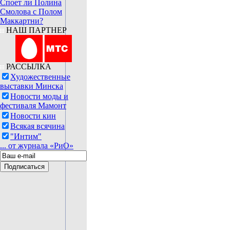
Споет ли Полина
Смолова с Полом
Маккартни?
НАШ ПАРТНЕР
РАССЫЛКА
Художественные
выставки Минска
Новости моды и
фестиваля Мамонт
Новости кин
Всякая всячина
"Интим"
... от журнала «РиО»