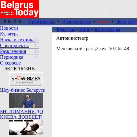
8 8 2026
Архитектура
•
Изоискусство
•
Кино
•
Литерату
Новости
Культура
›
Кино
›
Кинотеатры
Культура
Автокинотеатр
Наука и техника
Спецпроекты
Менковский тракт,2 тел. 507-62-48
Развлечения
Периодика
О сервере
ЭКСКЛЮЗИВ
Шоу-бизнес Беларуси
БИТЛОМАНИЯ ДО
КИЕВА ДОВЕДЕТ!