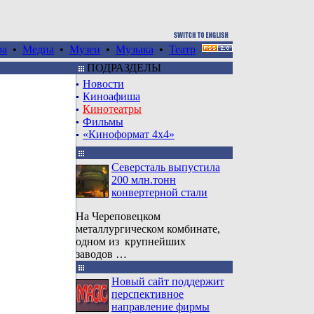
ра
•
Медиа
•
Музеи
•
Музыка
•
Театр
ПОДРАЗДЕЛЫ
Новости
Киноафиша
Кинотеатры
Фильмы
«Киноформат 4x4»
Северсталь выпустила
200 млн.тонн
конвертерной стали
На Череповецком
металлургическом комбинате,
одном из крупнейших
заводов …
Новый сайт поддержит
перспективное
направление фирмы