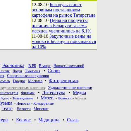
12-08-10
Беларусь станет
основным поставщиком
картофеля на рынок Татарстана
12-08-10
Цены на продукты
питания в Беларуси за семь
месяцев увеличились на 6,1%
11-08-10
Закупочные цены на
молоко в Беларуси повышаются
на 10%
•
Экономика
-
В РБ
-
В мире
-
Новости компаний
•
Спорт
елигия
-
Люди
-
Экология
тия
-
Спортивные сооружения
•
Фоторепортаж
Гомель
-
Гродно
-
Могилев
 художественных выставок
-
Художественные выставки
•
Литература
•
Медиа
инотеатры
-
Фильмы
•
Музеи
Радио
-
Телевидение
-
Новости
-
Афиша
узыка
-
Новости
-
Концертные
•
Театр
-
Новoсти
-
Минские
теры
•
Космос
•
Медицина
•
Связь