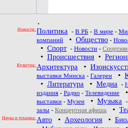
•
Новости:
Политика
-
В РБ
-
В мире
-
Ми
•
Общество
компаний
-
Ново
•
Спорт
-
Новости
-
Спортив
•
Происшествия
•
Регио
Культура:
Архитектура
•
Изоискусст
•
выставки Минска
-
Галереи
•
Литература
•
Медиа
-
издания
-
Радио
-
Телевидение
•
Музыка
выставки
-
Музеи
•
Те
залы
-
Концертная афиша
Наука и техника:
Авто
•
Археология
•
Био