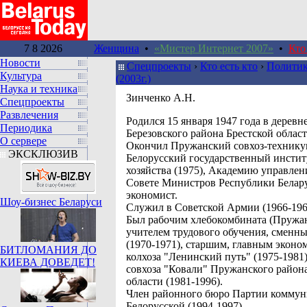
7 8 2026
Женщина
•
«Мистер Интернет 2007»
•
Кто
Новости
Спецпроекты
›
Кто есть кто
›
Политик
Культура
(2003г.)
Наука и техника
Зинченко А.Н.
Спецпроекты
Развлечения
Pодился 15 января 1947 года в дерев
Периодика
Березовского района Брестской област
О сервере
Окончил Пружанский совхоз-техникум
ЭКСКЛЮЗИВ
Белорусский государственный инстит
хозяйства (1975), Академию управлен
Совете Министров Республики Белару
экономист.
Шоу-бизнес Беларуси
Служил в Советской Армии (1966-196
Был рабочим хлебокомбината (Пружан
учителем трудового обучения, сменн
(1970-1971), старшим, главным эконо
БИТЛОМАНИЯ ДО
колхоза "Ленинский путь" (1975-1981
КИЕВА ДОВЕДЕТ!
совхоза "Ковали" Пружанского район
области (1981-1996).
Член районного бюро Партии коммун
Белорусской (1994-1997).