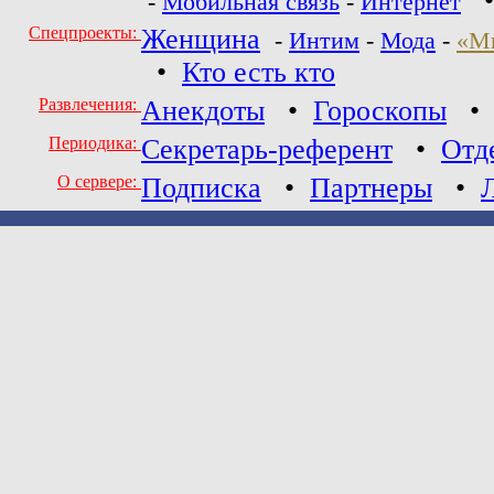
-
Мобильная связь
-
Интернет
Спецпроекты:
Женщина
-
Интим
-
Мода
-
«М
•
Кто есть кто
Развлечения:
Анекдоты
•
Гороскопы
Периодика:
Секретарь-референт
•
Отд
О сервере:
Подписка
•
Партнеры
•