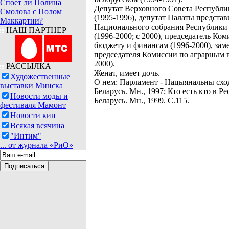
Споет ли Полина
Депутат Верховного Совета Республи
Смолова с Полом
(1995-1996), депутат Палаты представ
Маккартни?
Национального собрания Республики 
НАШ ПАРТНЕР
(1996-2000; с 2000), председатель Ко
бюджету и финансам (1996-2000), зам
председателя Комиссии по аграрным 
2000).
РАССЫЛКА
Женат, имеет дочь.
Художественные
О нем: Парламент - Нацыянальны сход
выставки Минска
Беларусь. Мн., 1997; Кто есть кто в Р
Новости моды и
Беларусь. Мн., 1999. С.115.
фестиваля Мамонт
Новости кин
Всякая всячина
"Интим"
... от журнала «РиО»