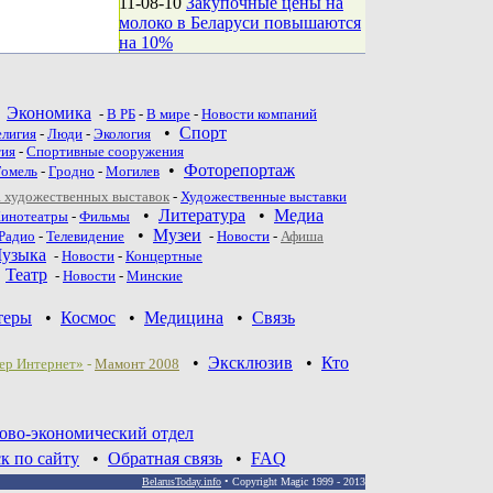
11-08-10
Закупочные цены на
молоко в Беларуси повышаются
на 10%
•
Экономика
-
В РБ
-
В мире
-
Новости компаний
•
Спорт
елигия
-
Люди
-
Экология
тия
-
Спортивные сооружения
•
Фоторепортаж
Гомель
-
Гродно
-
Могилев
 художественных выставок
-
Художественные выставки
•
Литература
•
Медиа
инотеатры
-
Фильмы
•
Музеи
Радио
-
Телевидение
-
Новости
-
Афиша
узыка
-
Новости
-
Концертные
•
Театр
-
Новoсти
-
Минские
теры
•
Космос
•
Медицина
•
Связь
•
Эксклюзив
•
Кто
ер Интернет»
-
Мамонт 2008
ово-экономический отдел
к по сайту
•
Обратная связь
•
FAQ
BelarusToday.info
• Copyright Magic 1999 - 2013