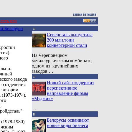
 есть кто
и Беларуси
Северсталь выпустила
200 млн.тонн
конвертерной стали
 Сростки
сия).
На Череповецком
ного
металлургическом комбинате,
одном из крупнейших
ильно-
заводов …
тчицей
ского завода
Новый сайт поддержит
го отделения
перспективное
ревизором
направление фирмы
 (1973-1974),
«Мэджик»
ого
,
…
ройдеталь"
Белорусы осваивают
(1978-1980),
новые виды бизнеса
ичским