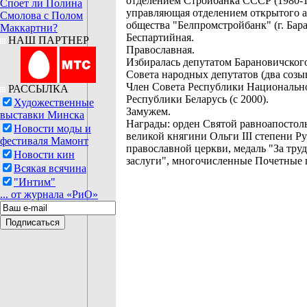
отделением Стройбанка СССР (1980-1
Споет ли Полина
управляющая отделением открытого 
Смолова с Полом
общества "Белпромстройбанк" (г. Бар
Маккартни?
Беспартийная.
НАШ ПАРТНЕР
Православная.
Избиралась депутатом Барановичског
Совета народных депутатов (два созыв
Член Совета Республики Национальн
РАССЫЛКА
Республики Беларусь (с 2000).
Художественные
Замужем.
выставки Минска
Награды: орден Святой равноапостол
Новости моды и
великой княгини Ольги III степени Р
фестиваля Мамонт
православной церкви, медаль "За тру
Новости кин
заслуги", многочисленные Почетные 
Всякая всячина
"Интим"
... от журнала «РиО»