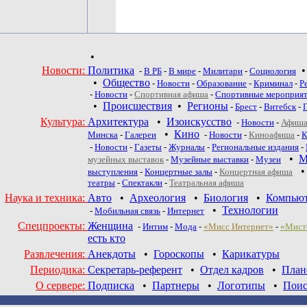
•
Новости:
Политика
-
В РБ
-
В мире
-
Милитари
-
Социология
•
Общество
-
Новости
-
Образование
-
Криминал
-
Р
-
Новости
-
Спортивная афиша
-
Спортивные мероприя
•
Происшествия
•
Регионы
-
Брест
-
Витебск
-
Культура:
Архитектура
•
Изоискусство
-
Новости
-
Афиша
•
Кино
Минска
-
Галереи
-
Новости
-
Киноафиша
-
К
-
Новости
-
Газеты
-
Журналы
-
Региональные издания
-
•
М
музейных выставок
-
Музейные выставки
-
Музеи
выступления
-
Концертные залы
-
Концертная афиша
театры
-
Спектакли
-
Театральная афиша
Наука и техника:
Авто
•
Археология
•
Биология
•
Компью
•
Технологии
-
Мобильная связь
-
Интернет
Спецпроекты:
Женщина
-
Интим
-
Мода
-
«Мисс Интернет»
-
«Мист
есть кто
Развлечения:
Анекдоты
•
Гороскопы
•
Карикатуры
Периодика:
Секретарь-референт
•
Отдел кадров
•
План
О сервере:
Подписка
•
Партнеры
•
Логотипы
•
Поис