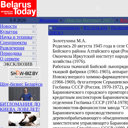
6 8 2026
Женщина
•
«Мистер Интернет 2007»
•
Кто
Новости
Спецпроекты
›
Кто есть кто
›
Политик
Культура
(2003г.)
Наука и техника
Золотухина М.А.
Спецпроекты
Родилась 20 августа 1945 года в селе
Развлечения
Бийского района Алтайского края (Рос
Периодика
Окончила Иркутский институт народ
О сервере
хозяйства (1976).
ЭКСКЛЮЗИВ
Работала ткачихой Бийской льнопряд
ткацкой фабрики (1961-1965), аппара
Новокузнецкого химико-фармацевтиче
(1966-1969), бухгалтером Серышевско
Шоу-бизнес Беларуси
Госбанка СССР (Россия, 1970-1972), 
Барановичского городского промторга
кредитным инспектором Барановичск
отделения Госбанка СССР (1974-1978)
БИТЛОМАНИЯ ДО
экономистом-финансистом завода "Ст
КИЕВА ДОВЕДЕТ!
Барановичского производственного
деревообрабатывающего объединения 
заместителем управляющего Баранов