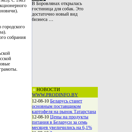
983). С 1983
В Боровлянах открылась
акционерного
гостиница для собак. Это
ановичи).
достаточно новый вид
бизнеса …
о городского
а).
ого собрания
ьской
усской
довые
грамоты.
НОВОСТИ
WWW.PRODINFO.BY
12-08-10
Беларусь станет
основным поставщиком
картофеля на рынок Татарстана
12-08-10
Цены на продукты
питания в Беларуси за семь
месяцев увеличились на 6,1%