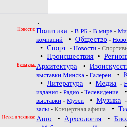
•
Новости:
Политика
-
В РБ
-
В мире
-
Ми
•
Общество
компаний
-
Ново
•
Спорт
-
Новости
-
Спортив
•
Происшествия
•
Регио
Культура:
Архитектура
•
Изоискусст
•
выставки Минска
-
Галереи
•
Литература
•
Медиа
-
издания
-
Радио
-
Телевидение
•
Музыка
выставки
-
Музеи
•
Те
залы
-
Концертная афиша
Наука и техника:
Авто
•
Археология
•
Био