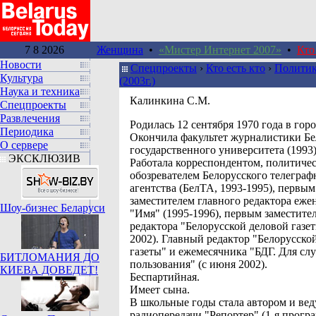
7 8 2026
Женщина
•
«Мистер Интернет 2007»
•
Кто
Новости
Спецпроекты
›
Кто есть кто
›
Политик
Культура
(2003г.)
Наука и техника
Калинкина С.М.
Спецпроекты
Развлечения
Родилась 12 сентября 1970 года в гор
Периодика
Окончила факультет журналистики Бе
О сервере
государственного университета (1993)
ЭКСКЛЮЗИВ
Работала корреспондентом, политиче
обозревателем Белорусского телеграф
агентства (БелТА, 1993-1995), первым
заместителем главного редактора еже
Шоу-бизнес Беларуси
"Имя" (1995-1996), первым заместите
редактора "Белорусской деловой газет
2002). Главный редактор "Белорусско
газеты" и ежемесячника "БДГ. Для сл
БИТЛОМАНИЯ ДО
пользования" (с июня 2002).
КИЕВА ДОВЕДЕТ!
Беспартийная.
Имеет сына.
В школьные годы стала автором и ве
радиопередачи "Репортер" (1-я прогр