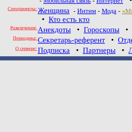
-
Мобильная связь
-
Интернет
Спецпроекты:
Женщина
-
Интим
-
Мода
-
«М
•
Кто есть кто
Развлечения:
Анекдоты
•
Гороскопы
Периодика:
Секретарь-референт
•
Отд
О сервере:
Подписка
•
Партнеры
•