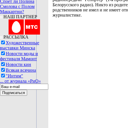
Споет ли Полина
Белорусского радио). Никто из родите
Смолова с Полом
родственников не имел и не имеет от
Маккартни?
журналистике.
НАШ ПАРТНЕР
РАССЫЛКА
Художественные
выставки Минска
Новости моды и
фестиваля Мамонт
Новости кин
Всякая всячина
"Интим"
... от журнала «РиО»