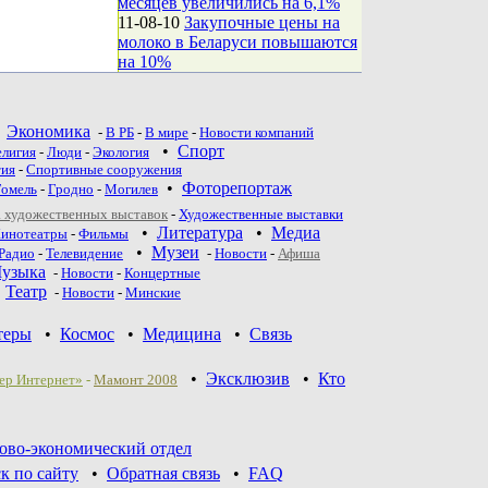
месяцев увеличились на 6,1%
11-08-10
Закупочные цены на
молоко в Беларуси повышаются
на 10%
•
Экономика
-
В РБ
-
В мире
-
Новости компаний
•
Спорт
елигия
-
Люди
-
Экология
тия
-
Спортивные сооружения
•
Фоторепортаж
Гомель
-
Гродно
-
Могилев
 художественных выставок
-
Художественные выставки
•
Литература
•
Медиа
инотеатры
-
Фильмы
•
Музеи
Радио
-
Телевидение
-
Новости
-
Афиша
узыка
-
Новости
-
Концертные
•
Театр
-
Новoсти
-
Минские
теры
•
Космос
•
Медицина
•
Связь
•
Эксклюзив
•
Кто
ер Интернет»
-
Мамонт 2008
ово-экономический отдел
к по сайту
•
Обратная связь
•
FAQ