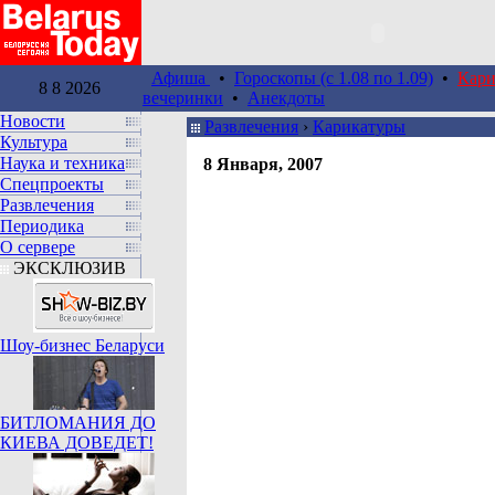
Афиша
•
Гороскопы (c 1.08 по 1.09)
•
Кари
8 8 2026
вечеринки
•
Анекдоты
Новости
Развлечения
›
Карикатуры
Культура
Наука и техника
8 Января, 2007
Спецпроекты
Развлечения
Периодика
О сервере
ЭКСКЛЮЗИВ
Шоу-бизнес Беларуси
БИТЛОМАНИЯ ДО
КИЕВА ДОВЕДЕТ!