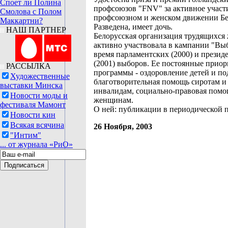
Споет ли Полина
профсоюзов "FNV" за активное участ
Смолова с Полом
профсоюзном и женском движении Бе
Маккартни?
Разведена, имеет дочь.
НАШ ПАРТНЕР
Белорусская организация трудящихс
активно участвовала в кампании "Вы
время парламентских (2000) и презид
(2001) выборов. Ее постоянные прио
РАССЫЛКА
программы - оздоровление детей и по
Художественные
благотворительная помощь сиротам и 
выставки Минска
инвалидам, социально-правовая пом
Новости моды и
женщинам.
фестиваля Мамонт
О ней: публикации в периодической п
Новости кин
Всякая всячина
26 Ноября, 2003
"Интим"
... от журнала «РиО»