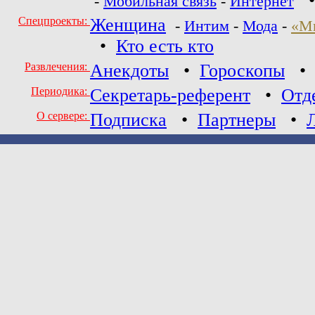
-
Мобильная связь
-
Интернет
Спецпроекты:
Женщина
-
Интим
-
Мода
-
«М
•
Кто есть кто
Развлечения:
Анекдоты
•
Гороскопы
Периодика:
Секретарь-референт
•
Отд
О сервере:
Подписка
•
Партнеры
•