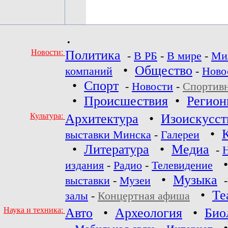
•
Новости:
Политика
-
В РБ
-
В мире
-
Ми
•
Общество
компаний
-
Ново
•
Спорт
-
Новости
-
Спортив
•
Происшествия
•
Регио
Культура:
Архитектура
•
Изоискусст
•
выставки Минска
-
Галереи
•
Литература
•
Медиа
-
издания
-
Радио
-
Телевидение
•
Музыка
выставки
-
Музеи
•
Те
залы
-
Концертная афиша
Наука и техника:
Авто
•
Археология
•
Био