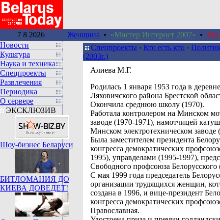
7 8 2026
Женщина
•
«Мистер Интернет 2007»
•
Кто
Новости
Спецпроекты
›
Кто есть кто
›
Политик
Культура
(2003г.)
Наука и техника
Алиева М.Г.
Спецпроекты
Развлечения
Родилась 1 января 1953 года в деревн
Периодика
Ляховичского района Брестской облас
О сервере
Окончила среднюю школу (1970).
ЭКСКЛЮЗИВ
Работала контролером на Минском м
заводе (1970-1971), намотчицей катуш
Минском электротехническом заводе (
Была заместителем президента Белору
Шоу-бизнес Беларуси
конгресса демократических профсоюзо
1995), управделами (1995-1997), пред
Свободного профсоюза Белорусского (
С мая 1999 года председатель Белорус
БИТЛОМАНИЯ ДО
организации трудящихся женщин, кот
КИЕВА ДОВЕДЕТ!
создана в 1996, и вице-президент Бел
конгресса демократических профсоюз
Православная.
Удостоена приза и премии голландск