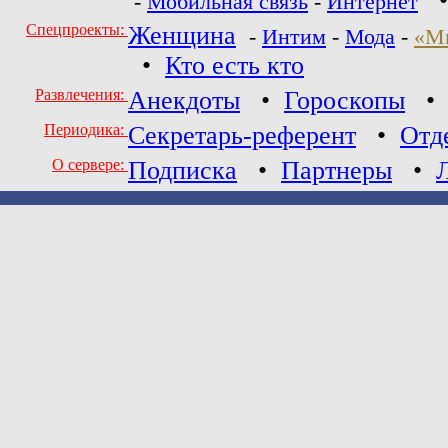
-
Мобильная связь
-
Интернет
Спецпроекты:
Женщина
-
Интим
-
Мода
-
«М
•
Кто есть кто
Развлечения:
Анекдоты
•
Гороскопы
Периодика:
Секретарь-референт
•
Отд
О сервере:
Подписка
•
Партнеры
•