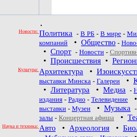
•
Новости:
Политика
-
В РБ
-
В мире
-
Ми
•
Общество
компаний
-
Ново
•
Спорт
-
Новости
-
Спортив
•
Происшествия
•
Регио
Культура:
Архитектура
•
Изоискусст
•
выставки Минска
-
Галереи
•
Литература
•
Медиа
-
издания
-
Радио
-
Телевидение
•
Музыка
выставки
-
Музеи
•
Те
залы
-
Концертная афиша
Наука и техника:
Авто
•
Археология
•
Био