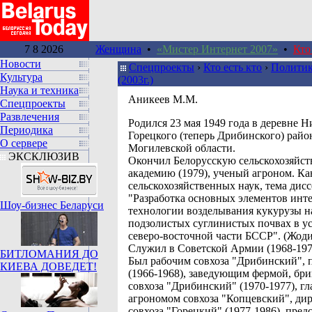
7 8 2026
Женщина
•
«Мистер Интернет 2007»
•
Кто
Новости
Спецпроекты
›
Кто есть кто
›
Политик
Культура
(2003г.)
Наука и техника
Аникеев М.М.
Спецпроекты
Развлечения
Родился 23 мая 1949 года в деревне Н
Периодика
Горецкого (теперь Дрибинского) райо
О сервере
Могилевской области.
ЭКСКЛЮЗИВ
Окончил Белорусскую сельскохозяйс
академию (1979), ученый агроном. Ка
сельскохозяйственных наук, тема дис
"Разработка основных элементов инт
Шоу-бизнес Беларуси
технологии возделывания кукурузы н
подзолистых суглинистых почвах в у
северо-восточной части БССР". (Жоди
Служил в Советской Армии (1968-197
БИТЛОМАНИЯ ДО
Был рабочим совхоза "Дрибинский", 
КИЕВА ДОВЕДЕТ!
(1966-1968), заведующим фермой, бр
совхоза "Дрибинский" (1970-1977), г
агрономом совхоза "Копцевский", ди
совхоза "Горецкий" (1977-1986), пред