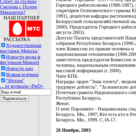
Споет ли Полина
Горецкого райисполкома (1986-1987),
Смолова с Полом
секретарем Осиповичского горкома К
Маккартни?
1991), доцентом кафедры растениевод
НАШ ПАРТНЕР
Белорусской сельскохозяйственной ак
2000). Председатель Горецкого райисп
августа 2003).
Депутат Палаты представителей Нац
РАССЫЛКА
собрания Республики Беларусь (1996-2
Художественные
член Комиссии по правам человека и
выставки Минска
национальным отношениям (1996-200
Новости моды и
заместитель председателя Комиссии п
фестиваля Мамонт
человека, национальным отношениям 
Новости кин
массовой информации (с 2000).
Всякая всячина
Член КПБ.
"Интим"
Награды: орден "Знак почета", медали
... от журнала «РиО»
трудовую доблесть", "За воинскую доб
Почетная грамота Национального соб
Республики Беларусь.
Женат.
О нем: Парламент - Нацыянальны сход
Беларусь. Мн., 1997; Кто есть кто в Р
Беларусь. Мн., 1999. С.16-17.
26 Ноября, 2003