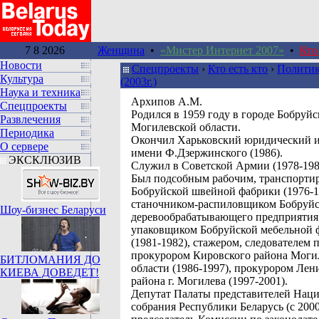
7 8 2026
Женщина
•
«Мистер Интернет 2007»
•
Кто
Новости
Спецпроекты
›
Кто есть кто
›
Политик
Культура
(2003г.)
Наука и техника
Архипов А.М.
Спецпроекты
Родился в 1959 году в городе Бобруйс
Развлечения
Могилевской области.
Периодика
Окончил Харьковский юридический и
О сервере
имени Ф.Дзержинского (1986).
ЭКСКЛЮЗИВ
Служил в Советской Армии (1978-198
Был подсобным рабочим, транспорт
Бобруйской швейной фабрики (1976-1
станочником-распиловщиком Бобруйс
Шоу-бизнес Беларуси
деревообрабатывающего предприятия 
упаковщиком Бобруйской мебельной 
(1981-1982), стажером, следователем 
прокурором Кировского района Моги
БИТЛОМАНИЯ ДО
области (1986-1997), прокурором Лен
КИЕВА ДОВЕДЕТ!
района г. Могилева (1997-2001).
Депутат Палаты представителей Нац
собрания Республики Беларусь (с 2000