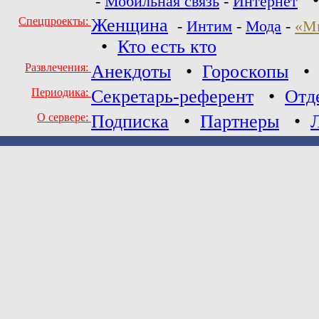
-
Мобильная связь
-
Интернет
Спецпроекты:
Женщина
-
Интим
-
Мода
-
«М
•
Кто есть кто
Развлечения:
Анекдоты
•
Гороскопы
Периодика:
Секретарь-референт
•
Отд
О сервере:
Подписка
•
Партнеры
•