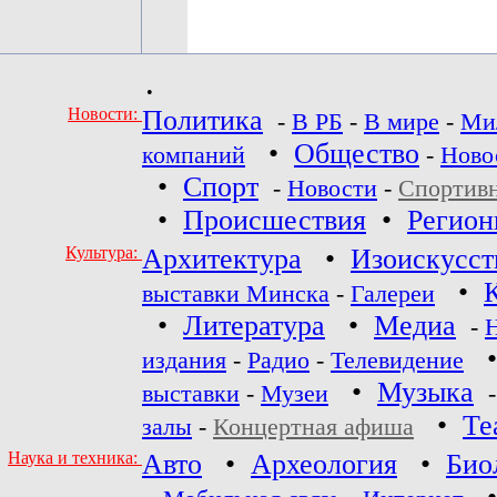
•
Новости:
Политика
-
В РБ
-
В мире
-
Ми
•
Общество
компаний
-
Ново
•
Спорт
-
Новости
-
Спортив
•
Происшествия
•
Регио
Культура:
Архитектура
•
Изоискусст
•
выставки Минска
-
Галереи
•
Литература
•
Медиа
-
издания
-
Радио
-
Телевидение
•
Музыка
выставки
-
Музеи
•
Те
залы
-
Концертная афиша
Наука и техника:
Авто
•
Археология
•
Био