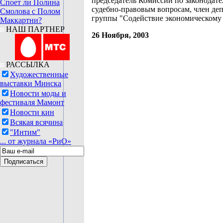
председатель Комиссии по законодате
Споет ли Полина
судебно-правовым вопросам, член де
Смолова с Полом
группы "Содействие экономическому
Маккартни?
НАШ ПАРТНЕР
26 Ноября, 2003
РАССЫЛКА
Художественные
выставки Минска
Новости моды и
фестиваля Мамонт
Новости кин
Всякая всячина
"Интим"
... от журнала «РиО»