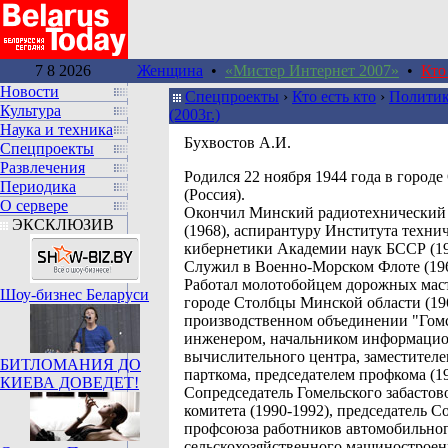
7 8 2026
Женщина
•
«Мистер Интернет 2007»
•
Кто
Новости
Спецпроекты
›
Кто есть кто
›
Политик
Культура
(2003г.)
Наука и техника
Бухвостов А.И.
Спецпроекты
Развлечения
Pодился 22 ноября 1944 года в городе
Периодика
(Россия).
О сервере
Окончил Минский радиотехнический
ЭКСКЛЮЗИВ
(1968), аспирантуру Института техни
кибернетики Академии наук БССР (19
Служил в Военно-Морском Флоте (196
Работал молотобойцем дорожных мас
Шоу-бизнес Беларуси
городе Столбцы Минской области (196
производственном объединении "Гом
инженером, начальником информацио
вычислительного центра, заместителе
БИТЛОМАНИЯ ДО
парткома, председателем профкома (19
КИЕВА ДОВЕДЕТ!
Сопредседатель Гомельского забастов
комитета (1990-1992), председатель С
профсоюза работников автомобильног
сельскохозяйственного машиностроени