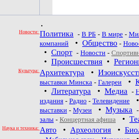
•
Новости:
Политика
-
В РБ
-
В мире
-
Ми
•
Общество
компаний
-
Ново
•
Спорт
-
Новости
-
Спортив
•
Происшествия
•
Регио
Культура:
Архитектура
•
Изоискусст
•
выставки Минска
-
Галереи
•
Литература
•
Медиа
-
издания
-
Радио
-
Телевидение
•
Музыка
выставки
-
Музеи
•
Те
залы
-
Концертная афиша
Наука и техника:
Авто
•
Археология
•
Био