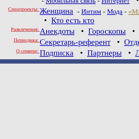
-
Мобильная связь
-
Интернет
Спецпроекты:
Женщина
-
Интим
-
Мода
-
«М
•
Кто есть кто
Развлечения:
Анекдоты
•
Гороскопы
Периодика:
Секретарь-референт
•
Отд
О сервере:
Подписка
•
Партнеры
•