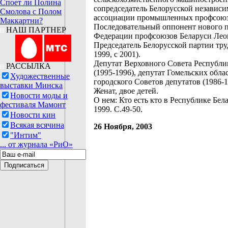
Споет ли Полина
сопредседатель Белорусской независ
Смолова с Полом
ассоциации промышленных профсоюзо
Маккартни?
Последовательный оппонент нового п
НАШ ПАРТНЕР
Федерации профсоюзов Беларуси Лео
Председатель Белорусской партии тру
1999, с 2001).
Депутат Верховного Совета Республи
РАССЫЛКА
(1995-1996), депутат Гомельских обла
Художественные
городского Советов депутатов (1986-1
выставки Минска
Женат, двое детей.
Новости моды и
О нем: Кто есть кто в Республике Бела
фестиваля Мамонт
1999. С.49-50.
Новости кин
Всякая всячина
26 Ноября, 2003
"Интим"
... от журнала «РиО»