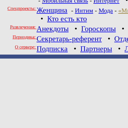
-
Мобильная связь
-
Интернет
Спецпроекты:
Женщина
-
Интим
-
Мода
-
«М
•
Кто есть кто
Развлечения:
Анекдоты
•
Гороскопы
Периодика:
Секретарь-референт
•
Отд
О сервере:
Подписка
•
Партнеры
•