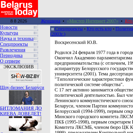
8 8 2026
Женщина
•
«Мистер Интернет 2007»
•
Кто
Новости
Спецпроекты
›
Кто есть кто
›
Политик
Культура
(2003г.)
Наука и техника
Воскресенский Ю.В.
Спецпроекты
Развлечения
Pодился 24 февраля 1977 года в город
Периодика
Окончил Академию парламентаризма
О сервере
предпринимательства (с отличием, 199
ЭКСКЛЮЗИВ
аспирантуру Белорусского государств
университета (2001). Тема диссертаци
"Типологические характеристики ф
политической системе общества".
Шоу-бизнес Беларуси
С 17 лет активно занимается обществ
политической деятельностью. Был чл
Ленинского коммунистического союз
Беларуси, членом Партии коммунист
БИТЛОМАНИЯ ДО
Белорусской (1994-1999), первым сек
КИЕВА ДОВЕДЕТ!
Минского городского комитета ЛКСМ
ПКБ (1995-1998), первым секретарем
Комитета ЛКСМБ, членом бюро ЦК К
1999), председателем Контрольной к