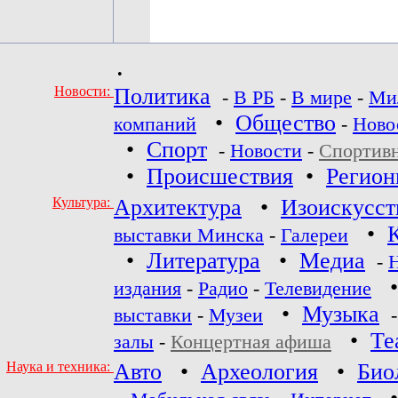
•
Новости:
Политика
-
В РБ
-
В мире
-
Ми
•
Общество
компаний
-
Ново
•
Спорт
-
Новости
-
Спортив
•
Происшествия
•
Регио
Культура:
Архитектура
•
Изоискусст
•
выставки Минска
-
Галереи
•
Литература
•
Медиа
-
издания
-
Радио
-
Телевидение
•
Музыка
выставки
-
Музеи
•
Те
залы
-
Концертная афиша
Наука и техника:
Авто
•
Археология
•
Био