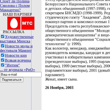
Споет ли Полина
Белорусского Национального Совета
Смолова с Полом
и детских объединений (1997-1998), 
Маккартни?
секретарем БНСМДО (1998-1999). Ре
НАШ ПАРТНЕР
студенческую газету "Академия". До
покинул партию и комсомол осенью 1
Председатель совета республиканског
общественного объединения "Молоде
РАССЫЛКА
демократическая инициатива" и вице
Художественные
общественного объединения "Социал
выставки Минска
технологии" (с 1999).
Новости моды и
Как волонтер, менеджер, имиджмейке
фестиваля Мамонт
руководитель команды, кандидат в де
Новости кин
участвовал в избирательных кампани
Всякая всячина
(президентские выборы), 1995 (парла
"Интим"
выборы), 1999 (местные выборы), 200
... от журнала «РиО»
(парламентские выборы), 2001 (довы
парламент).
Женат, имеет сына.
26 Ноября, 2003