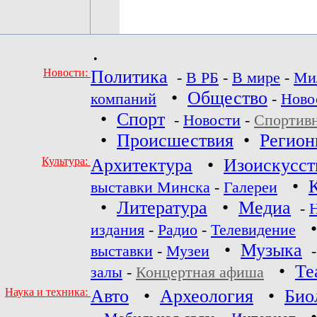
•
Новости:
Политика
-
В РБ
-
В мире
-
Ми
•
Общество
компаний
-
Ново
•
Спорт
-
Новости
-
Спортив
•
Происшествия
•
Регио
Культура:
Архитектура
•
Изоискусст
•
выставки Минска
-
Галереи
•
Литература
•
Медиа
-
издания
-
Радио
-
Телевидение
•
Музыка
выставки
-
Музеи
•
Те
залы
-
Концертная афиша
Наука и техника:
Авто
•
Археология
•
Био