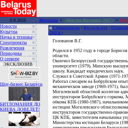
6 8 2026
Женщина
•
«Мистер Интернет 2007»
•
Кто
Новости
Спецпроекты
›
Кто есть кто
›
Политик
Культура
(2003г.)
Наука и техника
Голованов В.Г.
Спецпроекты
Развлечения
Родился в 1952 году в городе Борисо
Периодика
области.
О сервере
Окончил Белорусский государственн
ЭКСКЛЮЗИВ
университет (1979), Минскую высшу
школу. Кандидат юридических наук.
Служил в Советской Армии (1971-197
Работал слесарем на Бобруйском опыт
Шоу-бизнес Беларуси
механическом заводе (1969-1971), бы
Могилевской областной коллегии адво
инструктором Бобруйского горкома, 
обкома КПБ (1980-1987), начальником
БИТЛОМАНИЯ ДО
юстиции Могилевского облисполкома 
КИЕВА ДОВЕДЕТ!
инструктором государственно-правов
ЦК КПБ, заместителем начальника уп
Министерства юстиции Беларуси (198
заместителем председателя Белгоспате