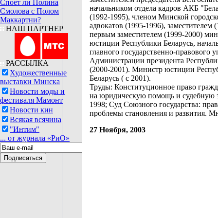
Споет ли Полина
начальником отдела кадров АКБ "Бел
Смолова с Полом
(1992-1995), членом Минской городск
Маккартни?
адвокатов (1995-1996), заместителем (
НАШ ПАРТНЕР
первым заместителем (1999-2000) ми
юстиции Республики Беларусь, начал
главного государственно-правового 
Администрации президента Республи
РАССЫЛКА
(2000-2001). Министр юстиции Респу
Художественные
Беларусь ( с 2001).
выставки Минска
Труды: Конституционное право гражд
Новости моды и
на юридическую помощь и судебную з
фестиваля Мамонт
1998; Суд Союзного государства: пра
Новости кин
проблемы становления и развития. Мн
Всякая всячина
"Интим"
27 Ноября, 2003
... от журнала «РиО»