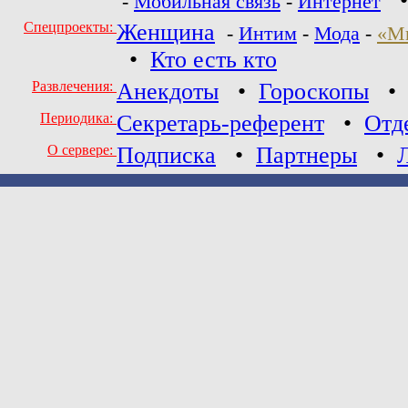
-
Мобильная связь
-
Интернет
Спецпроекты:
Женщина
-
Интим
-
Мода
-
«М
•
Кто есть кто
Развлечения:
Анекдоты
•
Гороскопы
Периодика:
Секретарь-референт
•
Отд
О сервере:
Подписка
•
Партнеры
•