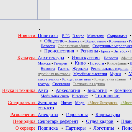
•
Новости:
Политика
-
В РБ
-
В мире
-
Милитари
-
Социология
•
Общество
-
Новости
-
Образование
-
Криминал
-
Р
-
Новости
-
Спортивная афиша
-
Спортивные мероприя
•
Происшествия
•
Регионы
-
Брест
-
Витебск
-
Культура:
Архитектура
•
Изоискусство
-
Новости
-
Афиша
•
Кино
Минска
-
Галереи
-
Новости
-
Киноафиша
-
К
-
Новости
-
Газеты
-
Журналы
-
Региональные издания
-
•
М
музейных выставок
-
Музейные выставки
-
Музеи
выступления
-
Концертные залы
-
Концертная афиша
театры
-
Спектакли
-
Театральная афиша
Наука и техника:
Авто
•
Археология
•
Биология
•
Компью
•
Технологии
-
Мобильная связь
-
Интернет
Спецпроекты:
Женщина
-
Интим
-
Мода
-
«Мисс Интернет»
-
«Мист
есть кто
Развлечения:
Анекдоты
•
Гороскопы
•
Карикатуры
Периодика:
Секретарь-референт
•
Отдел кадров
•
План
О сервере:
Подписка
•
Партнеры
•
Логотипы
•
Поис