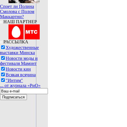
Споет ли Полина
Смолова с Полом
Маккартни?
НАШ ПАРТНЕР
РАССЫЛКА
Художественные
выставки Минска
Новости моды и
фестиваля Мамонт
Новости кин
Всякая всячина
"Интим"
... от журнала «РиО»