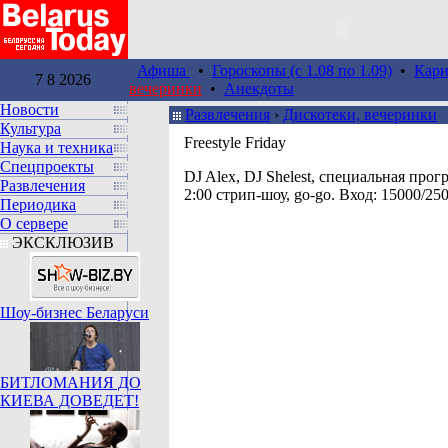
Афиша
•
Гороскопы (c 1.08 по 1.09)
•
Кари
7 8 2026
вечеринки
•
Анекдоты
Новости
Развлечения
›
Дискотеки, вечеринки
Культура
Freestyle Friday
Наука и техника
Спецпроекты
DJ Alex, DJ Shelest, специальная прог
Развлечения
2:00 стрип-шоу, go-go. Вход: 15000/25
Периодика
О сервере
ЭКСКЛЮЗИВ
Шоу-бизнес Беларуси
БИТЛОМАНИЯ ДО
КИЕВА ДОВЕДЕТ!