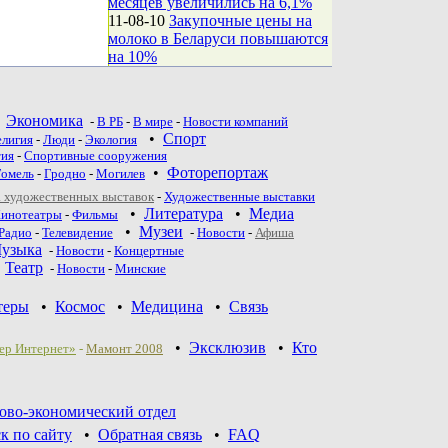
месяцев увеличились на 6,1%
11-08-10
Закупочные цены на
молоко в Беларуси повышаются
на 10%
•
Экономика
-
В РБ
-
В мире
-
Новости компаний
•
Спорт
елигия
-
Люди
-
Экология
тия
-
Спортивные сооружения
•
Фоторепортаж
Гомель
-
Гродно
-
Могилев
 художественных выставок
-
Художественные выставки
•
Литература
•
Медиа
инотеатры
-
Фильмы
•
Музеи
Радио
-
Телевидение
-
Новости
-
Афиша
узыка
-
Новости
-
Концертные
•
Театр
-
Новoсти
-
Минские
теры
•
Космос
•
Медицина
•
Связь
•
Эксклюзив
•
Кто
ер Интернет»
-
Мамонт 2008
ово-экономический отдел
к по сайту
•
Обратная связь
•
FAQ