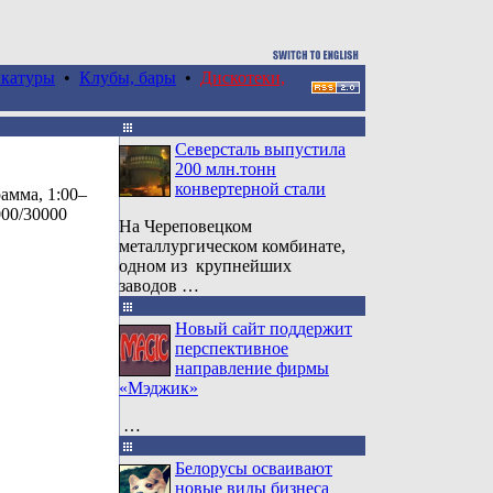
катуры
•
Клубы, бары
•
Дискотеки,
Северсталь выпустила
200 млн.тонн
конвертерной стали
рамма, 1:00–
000/30000
На Череповецком
металлургическом комбинате,
одном из крупнейших
заводов …
Новый сайт поддержит
перспективное
направление фирмы
«Мэджик»
…
Белорусы осваивают
новые виды бизнеса