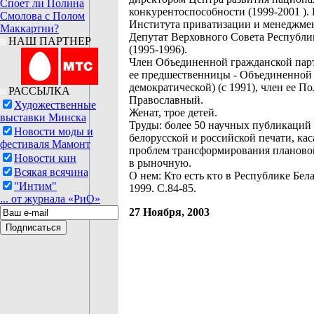
Споет ли Полина
конкурентоспособности (1999-2001 ).
Смолова с Полом
Института приватизации и менеджмент
Маккартни?
Депутат Верховного Совета Республи
НАШ ПАРТНЕР
(1995-1996).
Член Объединенной гражданской парт
ее предшественницы - Объединенной
демократической) (с 1991), член ее По
РАССЫЛКА
Православный.
Художественные
Женат, трое детей.
выставки Минска
Труды: более 50 научных публикаций
Новости моды и
белорусской и российской печати, ка
фестиваля Мамонт
проблем трансформирования планово
Новости кин
в рыночную.
Всякая всячина
О нем: Кто есть кто в Республике Бела
"Интим"
1999. С.84-85.
... от журнала «РиО»
27 Ноября, 2003