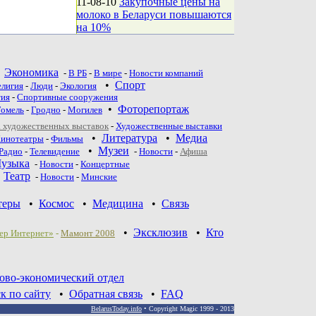
11-08-10
Закупочные цены на
молоко в Беларуси повышаются
на 10%
•
Экономика
-
В РБ
-
В мире
-
Новости компаний
•
Спорт
елигия
-
Люди
-
Экология
тия
-
Спортивные сооружения
•
Фоторепортаж
Гомель
-
Гродно
-
Могилев
 художественных выставок
-
Художественные выставки
•
Литература
•
Медиа
инотеатры
-
Фильмы
•
Музеи
Радио
-
Телевидение
-
Новости
-
Афиша
узыка
-
Новости
-
Концертные
•
Театр
-
Новoсти
-
Минские
теры
•
Космос
•
Медицина
•
Связь
•
Эксклюзив
•
Кто
ер Интернет»
-
Мамонт 2008
ово-экономический отдел
к по сайту
•
Обратная связь
•
FAQ
BelarusToday.info
• Copyright Magic 1999 - 2013