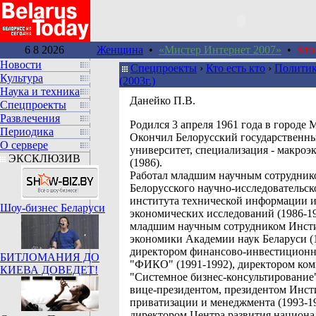
6 8 2026
Женщина
•
«Мистер Интернет 2007»
•
Кто
Новости
Спецпроекты
›
Кто есть кто
›
Политик
Культура
(2003г.)
Наука и техника
Данейко П.В.
Спецпроекты
Развлечения
Родился 3 апреля 1961 года в городе 
Периодика
Окончил Белорусский государственн
О сервере
университет, специализация - макроэ
ЭКСКЛЮЗИВ
(1986).
Работал младшим научным сотрудник
Белорусского научно-исследовательск
института технической информации 
Шоу-бизнес Беларуси
экономических исследований (1986-19
младшим научным сотрудником Инст
экономики Академии наук Беларуси (1
директором финансово-инвестицион
БИТЛОМАНИЯ ДО
"ФИКО" (1991-1992), директором ко
КИЕВА ДОВЕДЕТ!
"Системное бизнес-консультирование"
вице-президентом, президентом Инст
приватизации и менеджмента (1993-19
директором Центра развития национ