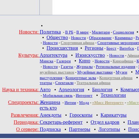
•
Новости:
Политика
-
В РБ
-
В мире
-
Милитари
-
Социология
•
Общество
-
Новости
-
Образование
-
Криминал
-
Р
-
Новости
-
Спортивная афиша
-
Спортивные мероприя
•
Происшествия
•
Регионы
-
Брест
-
Витебск
-
Культура:
Архитектура
•
Изоискусство
-
Новости
-
Афиша
•
Кино
Минска
-
Галереи
-
Новости
-
Киноафиша
-
К
-
Новости
-
Газеты
-
Журналы
-
Региональные издания
-
•
М
музейных выставок
-
Музейные выставки
-
Музеи
выступления
-
Концертные залы
-
Концертная афиша
театры
-
Спектакли
-
Театральная афиша
Наука и техника:
Авто
•
Археология
•
Биология
•
Компью
•
Технологии
-
Мобильная связь
-
Интернет
Спецпроекты:
Женщина
-
Интим
-
Мода
-
«Мисс Интернет»
-
«Мист
есть кто
Развлечения:
Анекдоты
•
Гороскопы
•
Карикатуры
Периодика:
Секретарь-референт
•
Отдел кадров
•
План
О сервере:
Подписка
•
Партнеры
•
Логотипы
•
Поис