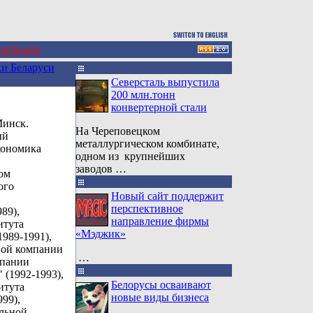
 есть кто
и Беларуси
Северсталь выпустила
200 млн.тонн
конвертерной стали
Минск.
На Череповецком
ый
металлургическом комбинате,
кономика
одном из крупнейших
заводов …
ом
ого
Новый сайт поддержит
и
перспективное
89),
направление фирмы
итута
«Мэджик»
989-1991),
ной компании
…
мпании
 (1992-1993),
Белорусы осваивают
итута
новые виды бизнеса
99),
альной