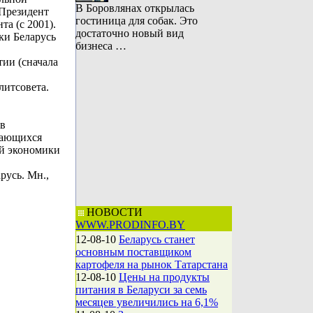
В Боровлянах открылась
 Президент
гостиница для собак. Это
а (с 2001).
достаточно новый вид
ки Беларусь
бизнеса …
ии (сначала
литсовета.
 в
сающихся
й экономики
русь. Мн.,
НОВОСТИ
WWW.PRODINFO.BY
12-08-10
Беларусь станет
основным поставщиком
картофеля на рынок Татарстана
12-08-10
Цены на продукты
питания в Беларуси за семь
месяцев увеличились на 6,1%