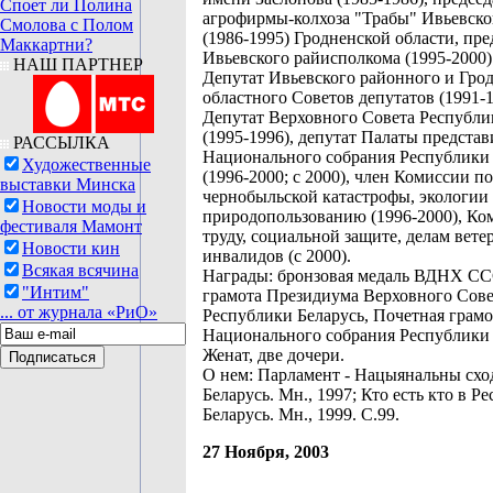
Споет ли Полина
агрофирмы-колхоза "Трабы" Ивьевско
Смолова с Полом
(1986-1995) Гродненской области, пре
Маккартни?
Ивьевского райисполкома (1995-2000)
НАШ ПАРТНЕР
Депутат Ивьевского районного и Гро
областного Советов депутатов (1991-1
Депутат Верховного Совета Республи
(1995-1996), депутат Палаты представ
РАССЫЛКА
Национального собрания Республики 
Художественные
(1996-2000; с 2000), член Комиссии п
выставки Минска
чернобыльской катастрофы, экологии
Новости моды и
природопользованию (1996-2000), Ко
фестиваля Мамонт
труду, социальной защите, делам вете
Новости кин
инвалидов (с 2000).
Всякая всячина
Награды: бронзовая медаль ВДНХ СС
"Интим"
грамота Президиума Верховного Сове
... от журнала «РиО»
Республики Беларусь, Почетная грамо
Национального собрания Республики 
Женат, две дочери.
О нем: Парламент - Нацыянальны сход
Беларусь. Мн., 1997; Кто есть кто в Р
Беларусь. Мн., 1999. С.99.
27 Ноября, 2003