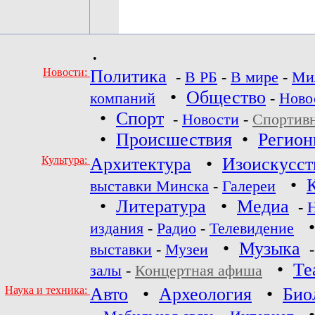
•
Новости:
Политика
-
В РБ
-
В мире
-
Ми
•
Общество
компаний
-
Ново
•
Спорт
-
Новости
-
Спортив
•
Происшествия
•
Регио
Культура:
Архитектура
•
Изоискусст
•
выставки Минска
-
Галереи
•
Литература
•
Медиа
-
издания
-
Радио
-
Телевидение
•
Музыка
выставки
-
Музеи
•
Те
залы
-
Концертная афиша
Наука и техника:
Авто
•
Археология
•
Био