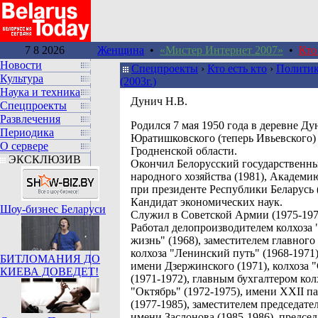
7 8 2026
Женщина
•
«Мистер Интернет 2007»
•
Кто
Новости
Спецпроекты
›
Кто есть кто
›
Политик
Культура
(2003г.)
Наука и техника
Дунич Н.В.
Спецпроекты
Развлечения
Pодился 7 мая 1950 года в деревне Д
Периодика
Юратишковского (теперь Ивьевского)
О сервере
Гродненской области.
ЭКСКЛЮЗИВ
Окончил Белорусский государственн
народного хозяйства (1981), Академи
при президенте Республики Беларусь (
Кандидат экономических наук.
Шоу-бизнес Беларуси
Служил в Советской Армии (1975-197
Работал делопроизводителем колхоза 
жизнь" (1968), заместителем главного
колхоза "Ленинский путь" (1968-1971)
БИТЛОМАНИЯ ДО
имени Дзержинского (1971), колхоза 
КИЕВА ДОВЕДЕТ!
(1971-1972), главным бухгалтером кол
"Октябрь" (1972-1975), имени ХХІІ па
(1977-1985), заместителем председател
имени Заслонова (1985-1986), предсе