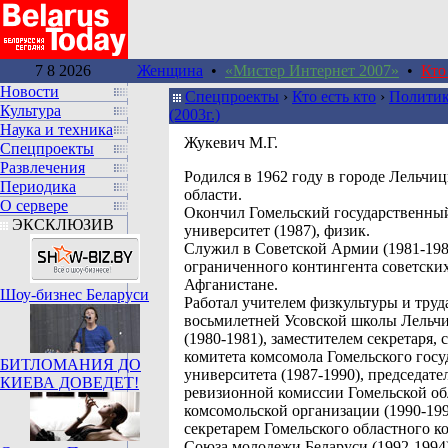
7 8 2026
Женщина
•
«Мистер Интернет 2007»
•
Кто
Новости
Спецпроекты
›
Кто есть кто
›
Политик
Культура
(2003г.)
Наука и техника
Жукевич М.Г.
Спецпроекты
Развлечения
Родился в 1962 году в городе Лельчи
Периодика
области.
О сервере
Окончил Гомельский государственны
ЭКСКЛЮЗИВ
университет (1987), физик.
Служил в Советской Армии (1981-1982
ограниченного контингента советских
Афганистане.
Шоу-бизнес Беларуси
Работал учителем физкультуры и труд
восьмилетней Усовской школы Лельчи
(1980-1981), заместителем секретаря, 
комитета комсомола Гомельского госу
БИТЛОМАНИЯ ДО
университета (1987-1990), председате
КИЕВА ДОВЕДЕТ!
ревизионной комиссии Гомельской об
комсомольской организации (1990-199
секретарем Гомельского областного к
Союза молодежи Беларуси (1992-1994