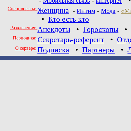
-
Мобильная связь
-
Интернет
Спецпроекты:
Женщина
-
Интим
-
Мода
-
«М
•
Кто есть кто
Развлечения:
Анекдоты
•
Гороскопы
Периодика:
Секретарь-референт
•
Отд
О сервере:
Подписка
•
Партнеры
•