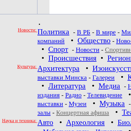
•
Новости:
Политика
-
В РБ
-
В мире
-
Ми
•
Общество
компаний
-
Ново
•
Спорт
-
Новости
-
Спортив
•
Происшествия
•
Регио
Культура:
Архитектура
•
Изоискусст
•
выставки Минска
-
Галереи
•
Литература
•
Медиа
-
издания
-
Радио
-
Телевидение
•
Музыка
выставки
-
Музеи
•
Те
залы
-
Концертная афиша
Наука и техника:
Авто
•
Археология
•
Био