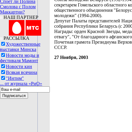
Споет ли Полина
секретарем Гомельского областного к
Смолова с Полом
общественного объединения "Белору
Маккартни?
молодежи" (1994-2000).
НАШ ПАРТНЕР
Депутат Палаты представителей Нац
собрания Республики Беларусь (с 2000
Награды: орден Красной Звезды, меда
отвагу", "От благодарного афганского
РАССЫЛКА
Почетная грамота Президиума Верхов
Художественные
СССР.
выставки Минска
Новости моды и
27 Ноября, 2003
фестиваля Мамонт
Новости кин
Всякая всячина
"Интим"
... от журнала «РиО»