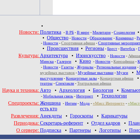
•
Новости:
Политика
-
В РБ
-
В мире
-
Милитари
-
Социология
•
Общество
-
Новости
-
Образование
-
Криминал
-
Р
-
Новости
-
Спортивная афиша
-
Спортивные мероприя
•
Происшествия
•
Регионы
-
Брест
-
Витебск
-
Культура:
Архитектура
•
Изоискусство
-
Новости
-
Афиша
•
Кино
Минска
-
Галереи
-
Новости
-
Киноафиша
-
К
-
Новости
-
Газеты
-
Журналы
-
Региональные издания
-
•
М
музейных выставок
-
Музейные выставки
-
Музеи
выступления
-
Концертные залы
-
Концертная афиша
театры
-
Спектакли
-
Театральная афиша
Наука и техника:
Авто
•
Археология
•
Биология
•
Компью
•
Технологии
-
Мобильная связь
-
Интернет
Спецпроекты:
Женщина
-
Интим
-
Мода
-
«Мисс Интернет»
-
«Мист
есть кто
Развлечения:
Анекдоты
•
Гороскопы
•
Карикатуры
Периодика:
Секретарь-референт
•
Отдел кадров
•
План
О сервере:
Подписка
•
Партнеры
•
Логотипы
•
Поис