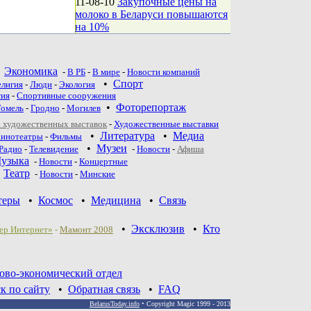
11-08-10
Закупочные цены на
молоко в Беларуси повышаются
на 10%
•
Экономика
-
В РБ
-
В мире
-
Новости компаний
•
Спорт
елигия
-
Люди
-
Экология
тия
-
Спортивные сооружения
•
Фоторепортаж
Гомель
-
Гродно
-
Могилев
 художественных выставок
-
Художественные выставки
•
Литература
•
Медиа
инотеатры
-
Фильмы
•
Музеи
Радио
-
Телевидение
-
Новости
-
Афиша
узыка
-
Новости
-
Концертные
•
Театр
-
Новoсти
-
Минские
теры
•
Космос
•
Медицина
•
Связь
•
Эксклюзив
•
Кто
ер Интернет»
-
Мамонт 2008
ово-экономический отдел
к по сайту
•
Обратная связь
•
FAQ
BelarusToday.info
• Copyright Magic 1999 - 2013