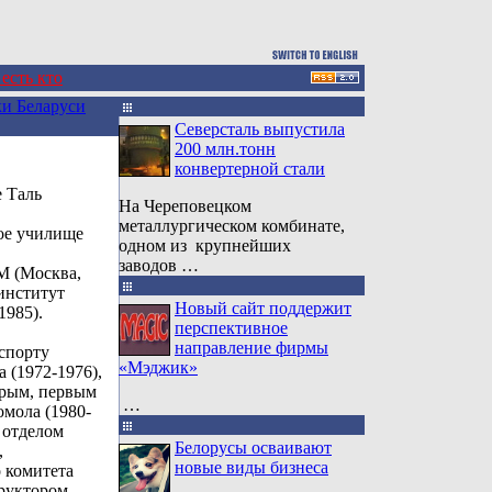
 есть кто
и Беларуси
Северсталь выпустила
200 млн.тонн
конвертерной стали
е Таль
На Череповецком
.
металлургическом комбинате,
ое училище
одном из крупнейших
заводов …
 (Москва,
институт
Новый сайт поддержит
1985).
перспективное
направление фирмы
спорту
«Мэджик»
 (1972-1976),
орым, первым
…
омола (1980-
 отделом
Белорусы осваивают
,
новые виды бизнеса
 комитета
труктором