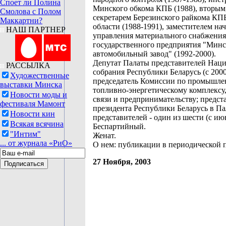
Споет ли Полина
Минского обкома КПБ (1988), вторым
Смолова с Полом
секретарем Березинского райкома К
Маккартни?
области (1988-1991), заместителем на
НАШ ПАРТНЕР
управления материального снабжения
государственного предприятия "Мин
автомобильный завод" (1992-2000).
Депутат Палаты представителей Нац
РАССЫЛКА
собрания Республики Беларусь (с 2000
Художественные
председатель Комиссии по промышле
выставки Минска
топливно-энергетическому комплексу,
Новости моды и
связи и предпринимательству; предст
фестиваля Мамонт
президента Республики Беларусь в Па
Новости кин
представителей - один из шести (с ию
Всякая всячина
Беспартийный.
"Интим"
Женат.
... от журнала «РиО»
О нем: публикации в периодической п
27 Ноября, 2003