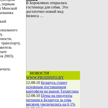
В Боровлянах открылась
, первым
гостиница для собак. Это
ПБ Минской
достаточно новый вид
чальника
бизнеса …
ский
ионального
),
нности,
 транспорту,
авитель
лате
ня 2003).
ечати.
НОВОСТИ
WWW.PRODINFO.BY
12-08-10
Беларусь станет
основным поставщиком
картофеля на рынок Татарстана
12-08-10
Цены на продукты
питания в Беларуси за семь
месяцев увеличились на 6,1%