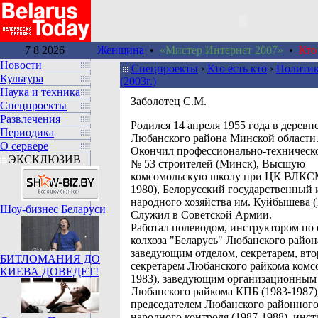
7 8 2026
Женщина
•
«Мистер Интернет 2007»
•
Кто
Новости
Спецпроекты
›
Кто есть кто
›
Политик
Культура
(2003г.)
Наука и техника
Заболотец С.М.
Спецпроекты
Развлечения
Родился 14 апреля 1955 года в деревн
Периодика
Любанского района Минской области
О сервере
Окончил профессионально-техническ
ЭКСКЛЮЗИВ
№ 53 строителей (Минск), Высшую
комсомольскую школу при ЦК ВЛКСМ
1980), Белорусский государственный 
народного хозяйства им. Куйбышева (
Шоу-бизнес Беларуси
Служил в Советской Армии.
Работал полеводом, инструктором по 
колхоза "Беларусь" Любанского района
заведующим отделом, секретарем, вт
БИТЛОМАНИЯ ДО
секретарем Любанского райкома комс
КИЕВА ДОВЕДЕТ!
1983), заведующим организационным
Любанского райкома КПБ (1983-1987)
председателем Любанского районного
народного контроля (1987-1988), инс