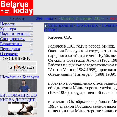
7 8 2026
Женщина
•
«Мистер Интернет 2007»
•
Кто
Новости
Спецпроекты
›
Кто есть кто
›
Политик
Культура
(2003г.)
Наука и техника
Киселев С.А.
Спецпроекты
Развлечения
Родился в 1961 году в городе Минск.
Периодика
Окончил Белорусский государственн
О сервере
народного хозяйства имени Куйбышева
ЭКСКЛЮЗИВ
Служил в Советской Армии (1982-198
Работал в научно-исследовательском 
"Агат" (Минск, 1984-1988), производ
объединении "Интеграл" (1988-1989),
Шоу-бизнес Беларуси
проектно-промышленно-строительно
объединении Министерства хлебопр
(1989-1990), государственной налого
БИТЛОМАНИЯ ДО
КИЕВА ДОВЕДЕТ!
инспекции Октябрьского района г. Ми
1993), главной Государственной нало
инпекции при Министерстве финанс