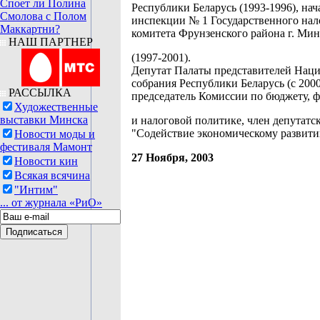
Споет ли Полина
Республики Беларусь (1993-1996), на
Смолова с Полом
инспекции № 1 Государственного нал
Маккартни?
комитета Фрунзенского района г. Мин
НАШ ПАРТНЕР
(1997-2001).
Депутат Палаты представителей Нац
собрания Республики Беларусь (с 2000
РАССЫЛКА
председатель Комиссии по бюджету, 
Художественные
выставки Минска
и налоговой политике, член депутатс
"Содействие экономическому развити
Новости моды и
фестиваля Мамонт
27 Ноября, 2003
Новости кин
Всякая всячина
"Интим"
... от журнала «РиО»