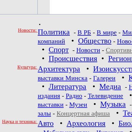
•
Новости:
Политика
-
В РБ
-
В мире
-
Ми
•
Общество
компаний
-
Ново
•
Спорт
-
Новости
-
Спортив
•
Происшествия
•
Регио
Культура:
Архитектура
•
Изоискусст
•
выставки Минска
-
Галереи
•
Литература
•
Медиа
-
издания
-
Радио
-
Телевидение
•
Музыка
выставки
-
Музеи
•
Те
залы
-
Концертная афиша
Наука и техника:
Авто
•
Археология
•
Био