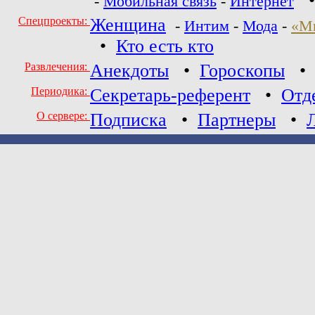
-
Мобильная связь
-
Интернет
Спецпроекты:
Женщина
-
Интим
-
Мода
-
«М
•
Кто есть кто
Развлечения:
Анекдоты
•
Гороскопы
Периодика:
Секретарь-референт
•
Отд
О сервере:
Подписка
•
Партнеры
•