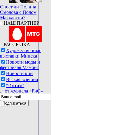
Споет ли Полина
Смолова с Полом
Маккартни?
НАШ ПАРТНЕР
РАССЫЛКА
Художественные
выставки Минска
Новости моды и
фестиваля Мамонт
Новости кин
Всякая всячина
"Интим"
... от журнала «РиО»