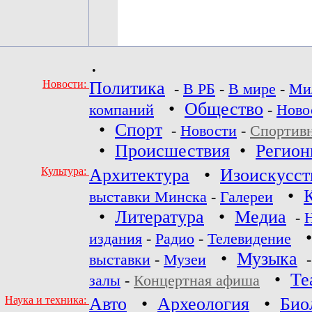
•
Новости:
Политика
-
В РБ
-
В мире
-
Ми
•
Общество
компаний
-
Ново
•
Спорт
-
Новости
-
Спортив
•
Происшествия
•
Регио
Культура:
Архитектура
•
Изоискусст
•
выставки Минска
-
Галереи
•
Литература
•
Медиа
-
издания
-
Радио
-
Телевидение
•
Музыка
выставки
-
Музеи
•
Те
залы
-
Концертная афиша
Наука и техника:
Авто
•
Археология
•
Био