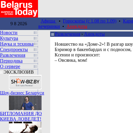
Афиша
•
Гороскопы (c 1.08 по 1.09)
•
Кари
9 8 2026
вечеринки
•
Анекдоты
Новости
Развлечения
›
Анекдоты
Культура
Наука и техника
Новшество на «Доме-2»! В разгар шоу
Спецпроекты
Бэримор в бакенбардах и с подносом,
Ксении и произносит:
Развлечения
– Овсянка, мэм!
Периодика
О сервере
ЭКСКЛЮЗИВ
Шоу-бизнес Беларуси
БИТЛОМАНИЯ ДО
КИЕВА ДОВЕДЕТ!