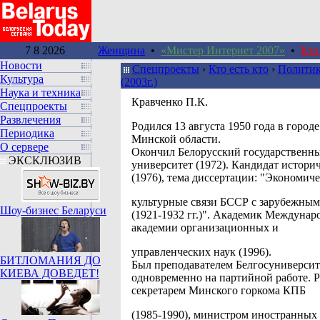
7 8 2026
Женщина
•
«Мистер Интернет 2007»
•
Кто
Новости
Спецпроекты
›
Кто есть кто
›
Политик
Культура
(2003г.)
Наука и техника
Кравченко П.К.
Спецпроекты
Развлечения
Pодился 13 августа 1950 года в горо
Периодика
Минской области.
О сервере
Окончил Белорусский государственн
ЭКСКЛЮЗИВ
университет (1972). Кандидат истори
(1976), тема диссертации: "Экономиче
культурные связи БССР с зарубежным
Шоу-бизнес Беларуси
(1921-1932 гг.)". Академик Междунар
академии организационных и
управленческих наук (1996).
БИТЛОМАНИЯ ДО
Был преподавателем Белгосуниверсите
КИЕВА ДОВЕДЕТ!
одновременно на партийной работе. Р
секретарем Минского горкома КПБ
(1985-1990), министром иностранных