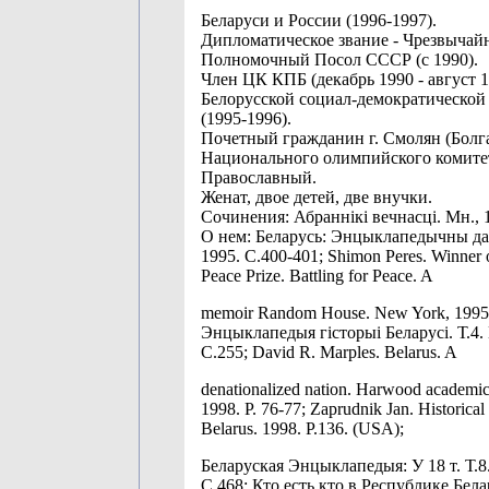
Беларуси и России (1996-1997).
Дипломатическое звание - Чрезвычай
Полномочный Посол СССР (с 1990).
Член ЦК КПБ (декабрь 1990 - август 1
Белорусской социал-демократической
(1995-1996).
Почетный гражданин г. Смолян (Болга
Национального олимпийского комите
Православный.
Женат, двое детей, две внучки.
Сочинения: Абраннікі вечнасці. Мн., 
О нем: Беларусь: Энцыклапедычны да
1995. С.400-401; Shimon Peres. Winner 
Peace Prize. Battling for Peace. A
memoir Random House. New York, 1995. 
Энцыклапедыя гісторыі Беларусі. Т.4. 
С.255; David R. Marples. Belarus. A
denationalized nation. Harwood academic
1998. P. 76-77; Zaprudnik Jan. Historical
Belarus. 1998. P.136. (USA);
Беларуская Энцыклапедыя: У 18 т. Т.8.
С.468; Кто есть кто в Республике Бела