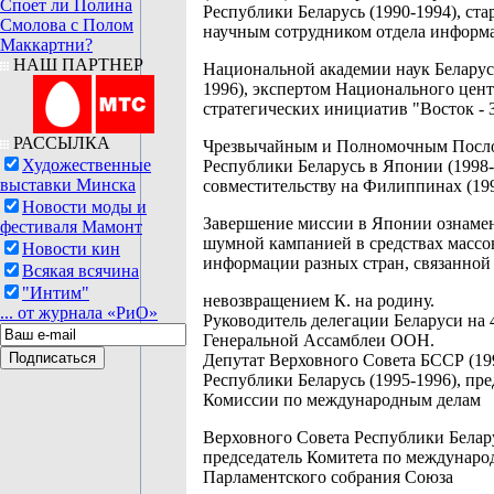
Споет ли Полина
Республики Беларусь (1990-1994), ст
Смолова с Полом
научным сотрудником отдела информ
Маккартни?
НАШ ПАРТНЕР
Национальной академии наук Беларус
1996), экспертом Национального цент
стратегических инициатив "Восток - З
РАССЫЛКА
Чрезвычайным и Полномочным Посл
Художественные
Республики Беларусь в Японии (1998-
выставки Минска
совместительству на Филиппинах (199
Новости моды и
Завершение миссии в Японии ознаме
фестиваля Мамонт
шумной кампанией в средствах массо
Новости кин
информации разных стран, связанной
Всякая всячина
"Интим"
невозвращением К. на родину.
... от журнала «РиО»
Руководитель делегации Беларуси на 
Генеральной Ассамблеи ООН.
Депутат Верховного Совета БССР (19
Республики Беларусь (1995-1996), пре
Комиссии по международным делам
Верховного Совета Республики Белару
председатель Комитета по междунар
Парламентского собрания Союза