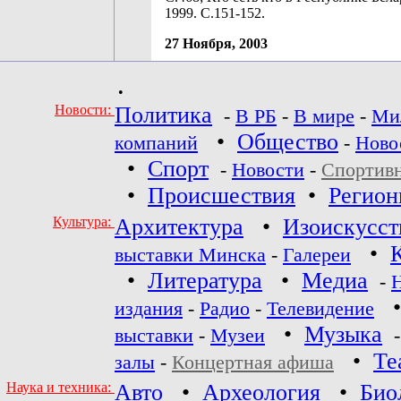
1999. С.151-152.
27 Ноября, 2003
•
Новости:
Политика
-
В РБ
-
В мире
-
Ми
•
Общество
компаний
-
Ново
•
Спорт
-
Новости
-
Спортив
•
Происшествия
•
Регио
Культура:
Архитектура
•
Изоискусст
•
выставки Минска
-
Галереи
•
Литература
•
Медиа
-
издания
-
Радио
-
Телевидение
•
Музыка
выставки
-
Музеи
•
Те
залы
-
Концертная афиша
Наука и техника:
Авто
•
Археология
•
Био