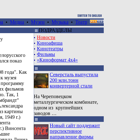
ра
•
Медиа
•
Музеи
•
Музыка
•
Театр
ПОДРАЗДЕЛЫ
Новости
му
Киноафиша
Кинотеатры
Фильмы
елорусского
«Киноформат 4x4»
ался показ
8 года". Как
Северсталь выпустила
к музея
200 млн.тонн
 программу
конвертерной стали
их фильмов
. Так, 1
На Череповецком
мбрандт"
металлургическом комбинате,
Александра
одном из крупнейших
аз картины
заводов …
 1949 г.)
лента
Новый сайт поддержит
.) Винсента
перспективное
ьшие
направление фирмы
Дэвида Лиина,