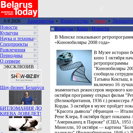
6 8 2026
Архитектура
•
Изоискусство
•
Кино
•
Литерату
Новости
Культура
›
Кино
›
Новости
Культура
В Минске показывают ретропрограм
Наука и техника
«Киноюбиляры 2008 года»
Спецпроекты
Развлечения
В Музее истории б
Периодика
кино 1 октября нач
О сервере
ретропрограммы
ЭКСКЛЮЗИВ
"Киноюбиляры 200
сообщила сотрудни
Татьяна Коктыш, в
включено 16 лучш
Шоу-бизнес Беларуси
знаменитых режиссеров мирового кино
октября программу открыл фильм "Ре
(Великобритания, 1936 г.) режиссера 
Корды. 3 октября в музее пройдет пок
БИТЛОМАНИЯ ДО
"Красота дьявола" (Франция — Италия,
КИЕВА ДОВЕДЕТ!
Рене Клера, 8 октября будет показана 
"Американец в Париже" (США, 1951 г
Минелли, 10 октября — картина "Бол
надежды" (Великобритания, 1946 г.) 