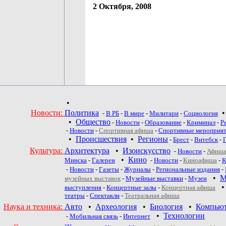
2 Октября, 2008
•
Новости:
Политика
-
В РБ
-
В мире
-
Милитари
-
Социология
•
Общество
-
Новости
-
Образование
-
Криминал
-
Р
-
Новости
-
Спортивная афиша
-
Спортивные мероприя
•
Происшествия
•
Регионы
-
Брест
-
Витебск
-
Культура:
Архитектура
•
Изоискусство
-
Новости
-
Афиша
•
Кино
Минска
-
Галереи
-
Новости
-
Киноафиша
-
К
-
Новости
-
Газеты
-
Журналы
-
Региональные издания
-
•
М
музейных выставок
-
Музейные выставки
-
Музеи
выступления
-
Концертные залы
-
Концертная афиша
театры
-
Спектакли
-
Театральная афиша
Наука и техника:
Авто
•
Археология
•
Биология
•
Компью
•
Технологии
-
Мобильная связь
-
Интернет