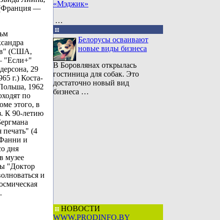
«Мэджик»
 (Франция —
…
льм
Белорусы осваивают
ксандра
новые виды бизнеса
ов" (США,
— "Если+"
В Боровлянах открылась
дерсона, 29
гостиница для собак. Это
65 г.) Коста-
достаточно новый вид
(Польша, 1962
бизнеса …
оходят по
оме этого, в
. К 90-летию
Бергмана
 печать" (4
"Фанни и
со дня
в музее
ны "Доктор
волноваться и
Космическая
.
НОВОСТИ
WWW.PRODINFO.BY