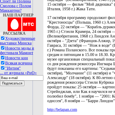
Споет ли Полина
15 октября — фильм "Мой дядюшка"
Смолова с Полом
Италия, 1958 г.) Жака Тати.
Маккартни?
НАШ ПАРТНЕР
17 октября программу продолжит фи
"Крестоносцы" (Польша, 1960 г.) Але
Форда, 22 октября — "Корабль дурак
1965 г.) Стэнли Крамера, 24 октября 
РАССЫЛКА
(Великобритания, 1968 г.) Линдсея Ан
Художественные
октября – "Дзета" (Франция-Алжир, 19
выставки Минска
Гавраса, 31 октября — "Нож в воде" 
Новости моды и
г.) Романа Поланского. Все показы пр
фестиваля Мамонт
средам и пятницам в 15.00 и 18.30. Кр
Новости кин
музее организован специальный показ
Всякая всячина
со дня рождения режиссера Ингмара 
"Интим"
будут показаны его картины: "Седьмая
... от журнала «РиО»
октября), "Молчание" (11 октября) и 
Александр" (18 октября). К 80-летию 
рождения режиссера Стэнли Кубрика 
пройдут показы: 25 октября — карти
Стрейнджлав, или Как я научился не 
полюбил бомбу", 1 ноября — "2001: 
одиссея", 8 ноября — "Барри Линдон"
http://belapan.com