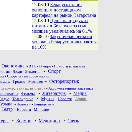
12-08-10
Беларусь станет
основным поставщиком
картофеля на рынок Татарстана
12-08-10
Цены на продукты
питания в Беларуси за семь
месяцев увеличились на 6,1%
11-08-10
Закупочные цены на
молоко в Беларуси повышаются
на 10%
•
Экономика
-
В РБ
-
В мире
-
Новости компаний
•
Спорт
елигия
-
Люди
-
Экология
тия
-
Спортивные сооружения
•
Фоторепортаж
Гомель
-
Гродно
-
Могилев
 художественных выставок
-
Художественные выставки
•
Литература
•
Медиа
инотеатры
-
Фильмы
•
Музеи
Радио
-
Телевидение
-
Новости
-
Афиша
узыка
-
Новости
-
Концертные
•
Театр
-
Новoсти
-
Минские
теры
•
Космос
•
Медицина
•
Связь