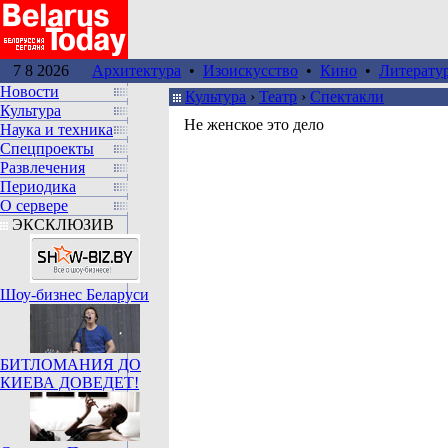
7 8 2026
Архитектура
•
Изоискусство
•
Кино
•
Литерату
Новости
Культура
›
Театр
›
Спектакли
Культура
Не женское это дело
Наука и техника
Спецпроекты
Развлечения
Периодика
О сервере
ЭКСКЛЮЗИВ
Шоу-бизнес Беларуси
БИТЛОМАНИЯ ДО
КИЕВА ДОВЕДЕТ!