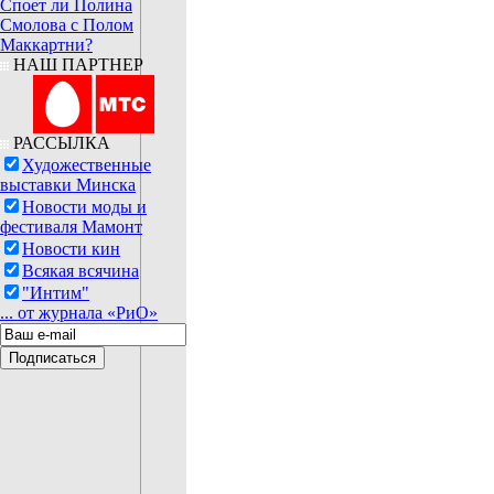
Споет ли Полина
Смолова с Полом
Маккартни?
НАШ ПАРТНЕР
РАССЫЛКА
Художественные
выставки Минска
Новости моды и
фестиваля Мамонт
Новости кин
Всякая всячина
"Интим"
... от журнала «РиО»