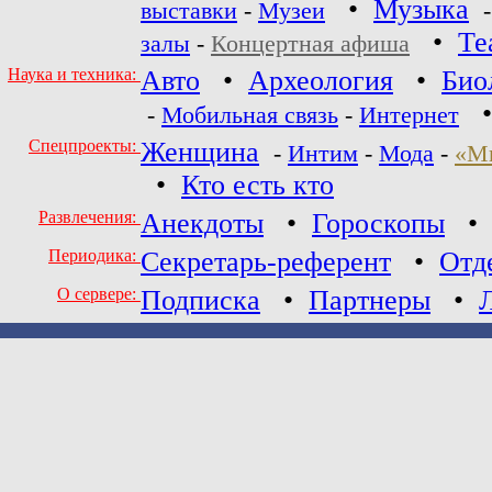
•
Музыка
выставки
-
Музеи
•
Те
залы
-
Концертная афиша
Наука и техника:
Авто
•
Археология
•
Био
-
Мобильная связь
-
Интернет
Спецпроекты:
Женщина
-
Интим
-
Мода
-
«М
•
Кто есть кто
Развлечения:
Анекдоты
•
Гороскопы
Периодика:
Секретарь-референт
•
Отд
О сервере:
Подписка
•
Партнеры
•